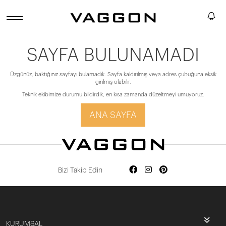
SAYFA BULUNAMADI
Üzgünüz, baktığınız sayfayı bulamadık. Sayfa kaldırılmış veya adres çubuğuna eksik
girilmiş olabilir.
Teknik ekibimize durumu bildirdik, en kısa zamanda düzeltmeyi umuyoruz.
ANA SAYFA
Bizi Takip Edin
KURUMSAL