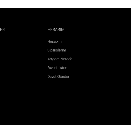
LER
HESABIM
Hesabım
Siparişlerim
Kargom Nerede
Favori Listem
Davet Gönder