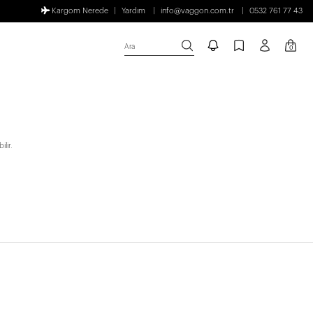
Kargom Nerede
Yardım
info@vaggon.com.tr
0532 761 77 43
Ara
0
lir.