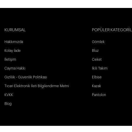
KURUMSAL
POPÜLER KATEGORİ
Hakkımızda
Gömlek
Kolay İade
Bluz
İletişim
Ceket
Cayma Hakkı
İkili Takım
Gizlilik - Güvenlik Politikası
Elbise
Ticari Elektronik İleti Bilgilendirme Metni
Kazak
KVKK
Pantolon
Blog