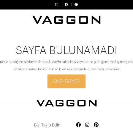
SAYFA BULUNAMADI
ünüz, baktığınız sayfayı bulamadık. Sayfa kaldırılmış veya adres çubuğuna eksik girilmiş olabi
Teknik ekibimize durumu bildirdik, en kısa zamanda düzeltmeyi umuyoruz.
ANA SAYFA
Bizi Takip Edin