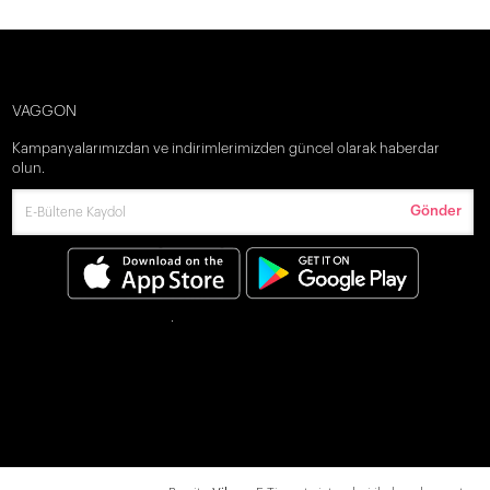
VAGGON
Kampanyalarımızdan ve indirimlerimizden güncel olarak haberdar
olun.
Gönder