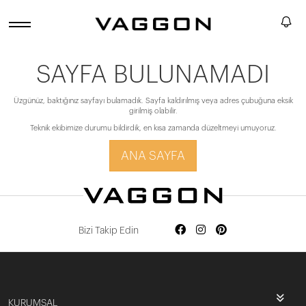
SAYFA BULUNAMADI
Üzgünüz, baktığınız sayfayı bulamadık. Sayfa kaldırılmış veya adres çubuğuna eksik
girilmiş olabilir.
Teknik ekibimize durumu bildirdik, en kısa zamanda düzeltmeyi umuyoruz.
ANA SAYFA
Bizi Takip Edin
KURUMSAL