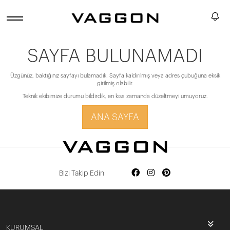
SAYFA BULUNAMADI
Üzgünüz, baktığınız sayfayı bulamadık. Sayfa kaldırılmış veya adres çubuğuna eksik
girilmiş olabilir.
Teknik ekibimize durumu bildirdik, en kısa zamanda düzeltmeyi umuyoruz.
ANA SAYFA
Bizi Takip Edin
KURUMSAL