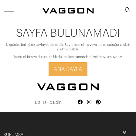
SAYFA BULUNAMADI
Üzgünüz, baktığınız sayfayı bulamadık. Sayfa kaldırılmış veya adres çubuğuna eksik
girilmiş olabilir.
Teknik ekibimize durumu bildirdik, en kısa zamanda düzeltmeyi umuyoruz.
ANA SAYFA
Bizi Takip Edin
KURUMSAL