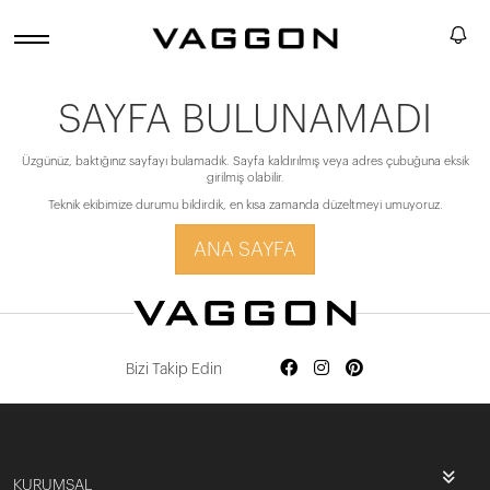
SAYFA BULUNAMADI
Üzgünüz, baktığınız sayfayı bulamadık. Sayfa kaldırılmış veya adres çubuğuna eksik
girilmiş olabilir.
Teknik ekibimize durumu bildirdik, en kısa zamanda düzeltmeyi umuyoruz.
ANA SAYFA
Bizi Takip Edin
KURUMSAL