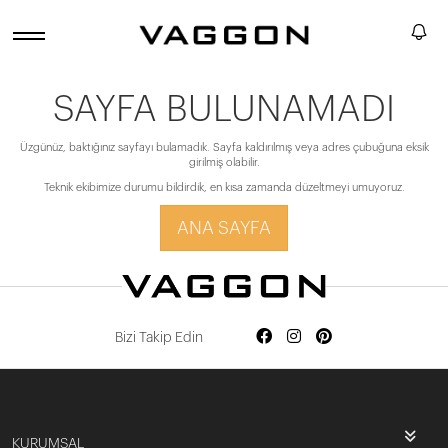
SAYFA BULUNAMADI
Üzgünüz, baktığınız sayfayı bulamadık. Sayfa kaldırılmış veya adres çubuğuna eksik
girilmiş olabilir.
Teknik ekibimize durumu bildirdik, en kısa zamanda düzeltmeyi umuyoruz.
ANA SAYFA
Bizi Takip Edin
KURUMSAL