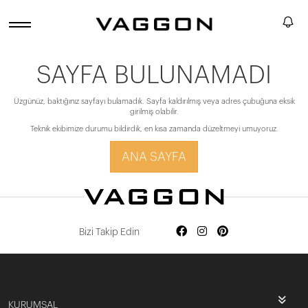
SAYFA BULUNAMADI
Üzgünüz, baktığınız sayfayı bulamadık. Sayfa kaldırılmış veya adres çubuğuna eksik
girilmiş olabilir.
Teknik ekibimize durumu bildirdik, en kısa zamanda düzeltmeyi umuyoruz.
ANA SAYFA
Bizi Takip Edin
KURUMSAL