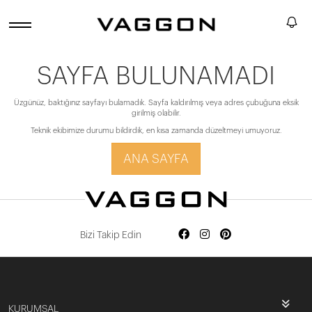
SAYFA BULUNAMADI
Üzgünüz, baktığınız sayfayı bulamadık. Sayfa kaldırılmış veya adres çubuğuna eksik
girilmiş olabilir.
Teknik ekibimize durumu bildirdik, en kısa zamanda düzeltmeyi umuyoruz.
ANA SAYFA
Bizi Takip Edin
KURUMSAL