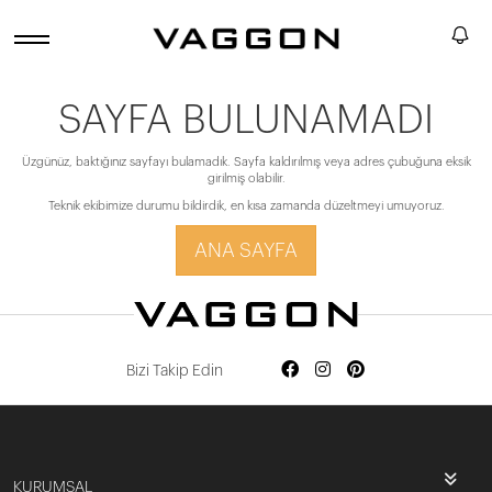
SAYFA BULUNAMADI
Üzgünüz, baktığınız sayfayı bulamadık. Sayfa kaldırılmış veya adres çubuğuna eksik
girilmiş olabilir.
Teknik ekibimize durumu bildirdik, en kısa zamanda düzeltmeyi umuyoruz.
ANA SAYFA
Bizi Takip Edin
KURUMSAL