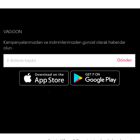
VAGGON
Kampanyalarımızdan ve indirimlerimizden güncel olarak haberdar
olun.
Gönder