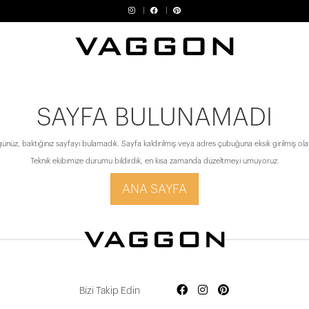
SAYFA BULUNAMADI
ünüz, baktığınız sayfayı bulamadık. Sayfa kaldırılmış veya adres çubuğuna eksik girilmiş olabi
Teknik ekibimize durumu bildirdik, en kısa zamanda düzeltmeyi umuyoruz.
ANA SAYFA
Bizi Takip Edin