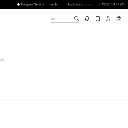
Kargom Nerede
Yardım
info@vaggon.com.tr
0532 761 77 43
Ara
0
lir.