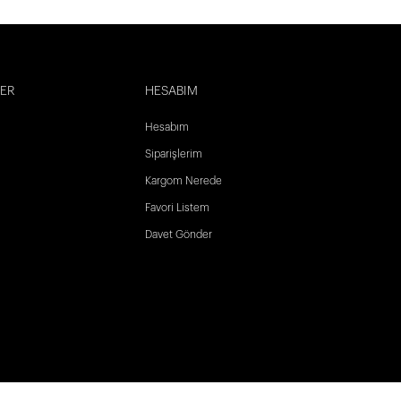
LER
HESABIM
Hesabım
Siparişlerim
Kargom Nerede
Favori Listem
Davet Gönder