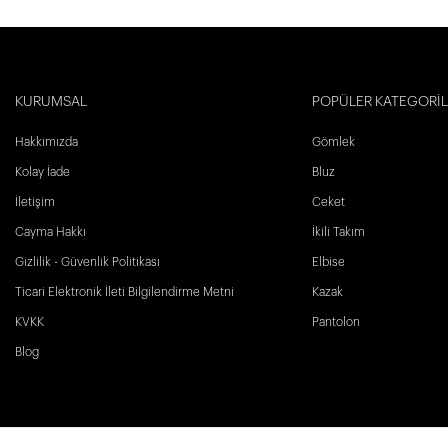
KURUMSAL
POPÜLER KATEGORİ
Hakkımızda
Gömlek
Kolay İade
Bluz
İletişim
Ceket
Cayma Hakkı
İkili Takım
Gizlilik - Güvenlik Politikası
Elbise
Ticari Elektronik İleti Bilgilendirme Metni
Kazak
KVKK
Pantolon
Blog