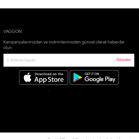
VAGGON
Kampanyalarımızdan ve indirimlerimizden güncel olarak haberdar
olun.
Gönder