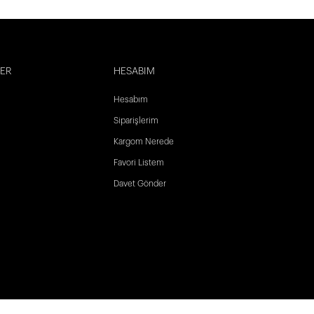
LER
HESABIM
Hesabım
Siparişlerim
Kargom Nerede
Favori Listem
Davet Gönder