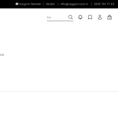
Kargom Nerede
Yardım
info@vaggon.com.tr
0532 761 77 43
Ara
0
lir.