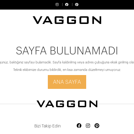
SAYFA BULUNAMADI
ünüz, baktığınız sayfayı bulamadık. Sayfa kaldırılmış veya adres çubuğuna eksik girilmiş olabi
Teknik ekibimize durumu bildirdik, en kısa zamanda düzeltmeyi umuyoruz.
ANA SAYFA
Bizi Takip Edin