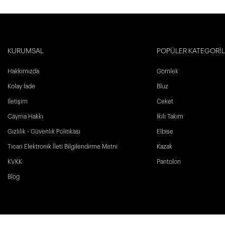
KURUMSAL
POPÜLER KATEGORİ
Hakkımızda
Gömlek
Kolay İade
Bluz
İletişim
Ceket
Cayma Hakkı
İkili Takım
Gizlilik - Güvenlik Politikası
Elbise
Ticari Elektronik İleti Bilgilendirme Metni
Kazak
KVKK
Pantolon
Blog