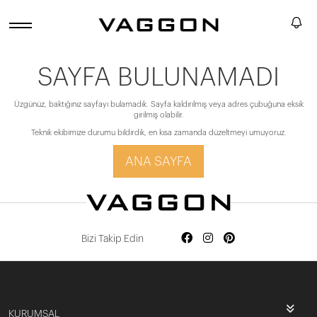
SAYFA BULUNAMADI
Üzgünüz, baktığınız sayfayı bulamadık. Sayfa kaldırılmış veya adres çubuğuna eksik
girilmiş olabilir.
Teknik ekibimize durumu bildirdik, en kısa zamanda düzeltmeyi umuyoruz.
ANA SAYFA
Bizi Takip Edin
KURUMSAL