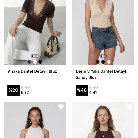
V Yaka Dantel Detaylı Bluz
Derin V Yaka Dantel Detaylı
Sandy Bluz
8,40
8,40
%20
%48
6,72
4,41