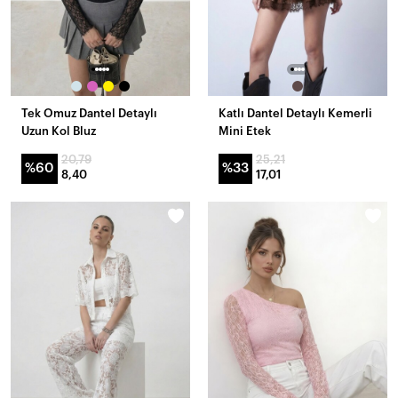
Tek Omuz Dantel Detaylı
Katlı Dantel Detaylı Kemerli
Uzun Kol Bluz
Mini Etek
20,79
25,21
%60
%33
8,40
17,01