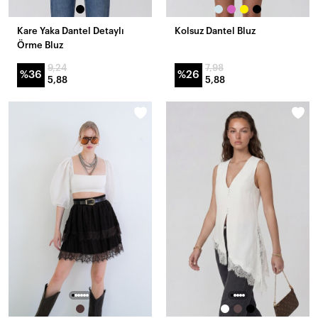
Kare Yaka Dantel Detaylı
Kolsuz Dantel Bluz
Örme Bluz
9,24
7,98
%36
%26
5,88
5,88