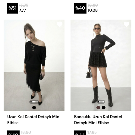
15,75
16,80
%51
%40
7,77
10,08
Uzun Kol Dantel Detaylı Mini
Boncuklu Uzun Kol Dantel
Elbise
Detaylı Mini Elbise
18,90
17,85