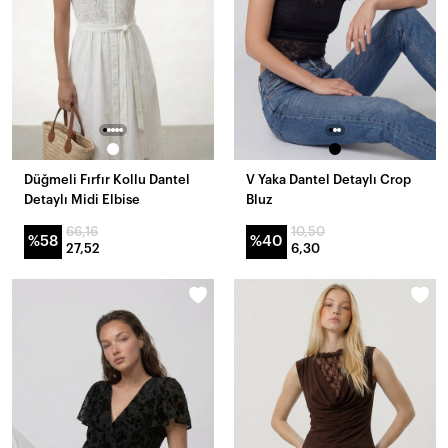
Düğmeli Fırfır Kollu Dantel
V Yaka Dantel Detaylı Crop
Detaylı Midi Elbise
Bluz
66,16
10,50
%58
%40
27,52
6,30