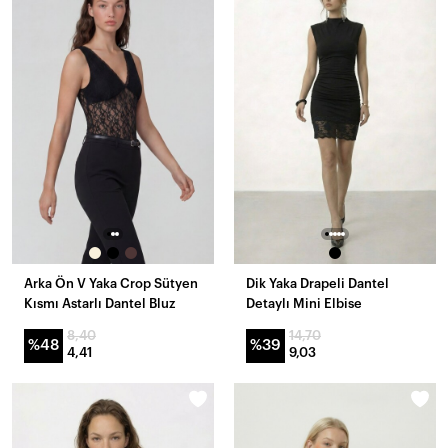
Arka Ön V Yaka Crop Sütyen
Dik Yaka Drapeli Dantel
Kısmı Astarlı Dantel Bluz
Detaylı Mini Elbise
8,40
14,70
%48
%39
4,41
9,03