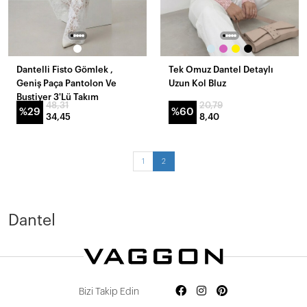
Dantelli Fisto Gömlek ,
Tek Omuz Dantel Detaylı
Geniş Paça Pantolon Ve
Uzun Kol Bluz
Bustiyer 3'Lü Takım
48,31
20,79
%29
%60
34,45
8,40
1
2
Devamını Oku
Dantel
Bizi Takip Edin