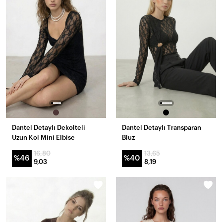
Dantel Detaylı Dekolteli
Dantel Detaylı Transparan
Uzun Kol Mini Elbise
Bluz
16,80
13,65
%46
%40
9,03
8,19