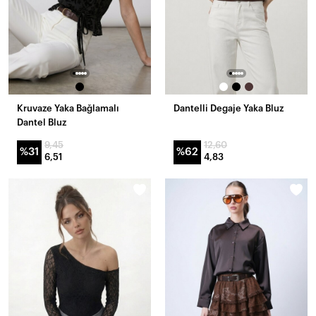
Kruvaze Yaka Bağlamalı
Dantelli Degaje Yaka Bluz
Dantel Bluz
9,45
12,60
%31
%62
6,51
4,83