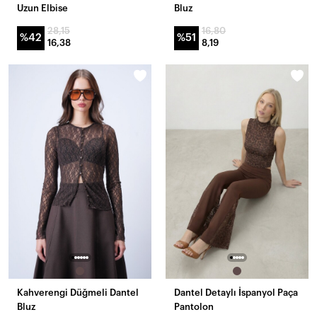
Uzun Elbise
Bluz
28,15
16,80
%42
%51
16,38
8,19
Kahverengi Düğmeli Dantel
Dantel Detaylı İspanyol Paça
Bluz
Pantolon