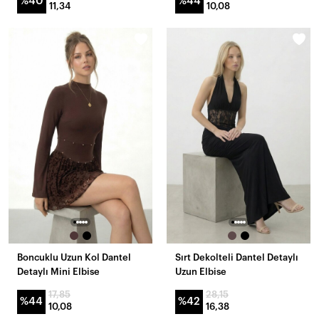
%40
%44
11,34
10,08
Boncuklu Uzun Kol Dantel
Sırt Dekolteli Dantel Detaylı
Detaylı Mini Elbise
Uzun Elbise
17,85
28,15
%44
%42
10,08
16,38