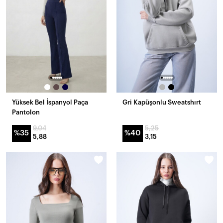
Yüksek Bel İspanyol Paça
Gri Kapüşonlu Sweatshırt
Pantolon
9,04
5,25
%35
%40
5,88
3,15