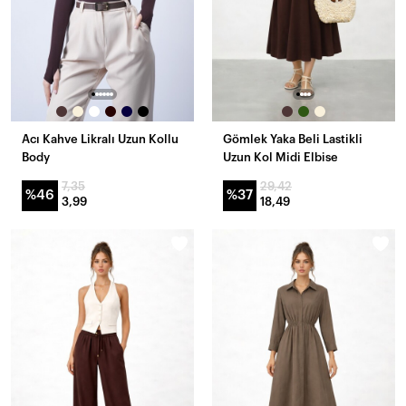
Acı Kahve Likralı Uzun Kollu
Gömlek Yaka Beli Lastikli
Body
Uzun Kol Midi Elbise
7,35
29,42
%46
%37
3,99
18,49