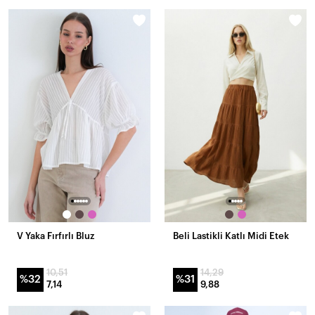
V Yaka Fırfırlı Bluz
Beli Lastikli Katlı Midi Etek
10,51
14,29
%32
%31
7,14
9,88