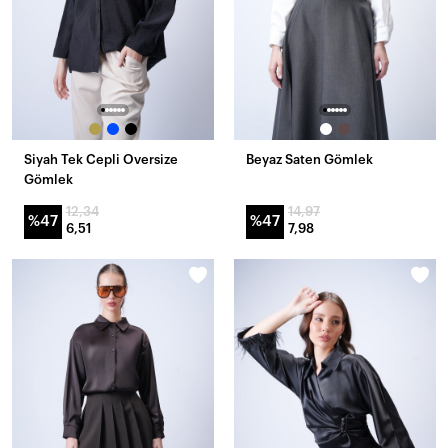
Siyah Tek Cepli Oversize
Beyaz Saten Gömlek
Gömlek
12,34
14,97
%47
%47
6,51
7,98