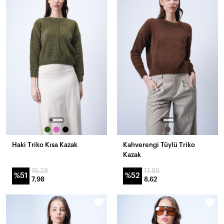
Haki Triko Kısa Kazak
Kahverengi Tüylü Triko
Kazak
16,28
17,86
%51
%52
7,98
8,62