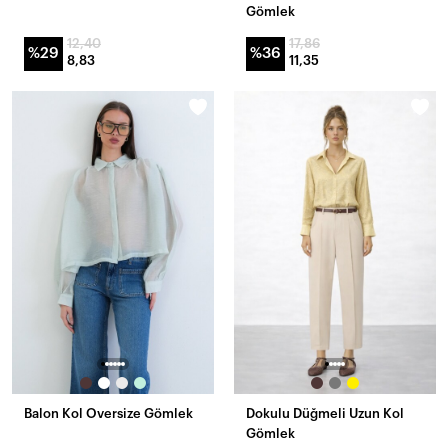
Gömlek
12,40
17,86
%29
%36
8,83
11,35
Balon Kol Oversize Gömlek
Dokulu Düğmeli Uzun Kol
Gömlek