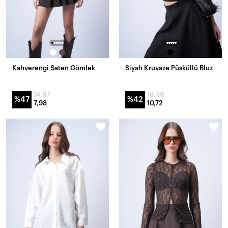
Kahverengi Saten Gömlek
Siyah Kruvaze Püsküllü Bluz
14,97
18,39
%47
%42
7,98
10,72