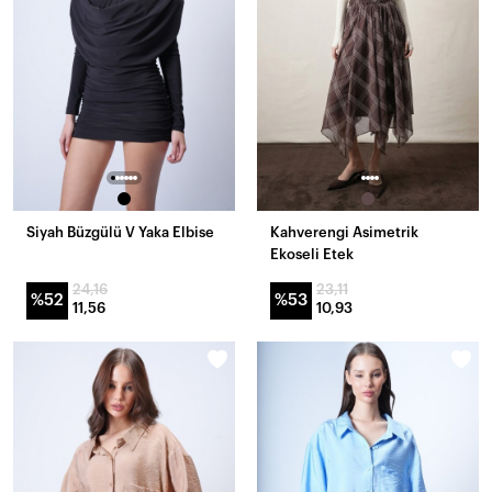
Siyah Büzgülü V Yaka Elbise
Kahverengi Asimetrik
Ekoseli Etek
24,16
23,11
%52
%53
11,56
10,93