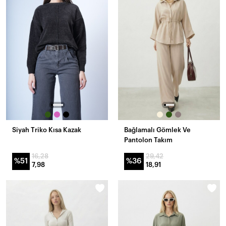
Siyah Triko Kısa Kazak
Bağlamalı Gömlek Ve
Pantolon Takım
16,28
29,42
%51
%36
7,98
18,91