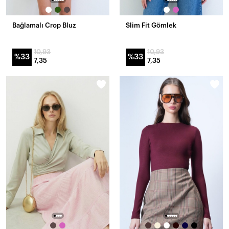
Bağlamalı Crop Bluz
Slim Fit Gömlek
10,93
10,93
%33
%33
7,35
7,35