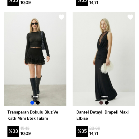
%33
%35
10,09
14,71
Transparan Dokulu Bluz Ve
Dantel Detaylı Drapeli Maxi
Katlı Mini Etek Takım
Elbise
15,13
22,69
%33
%35
10,09
14,71