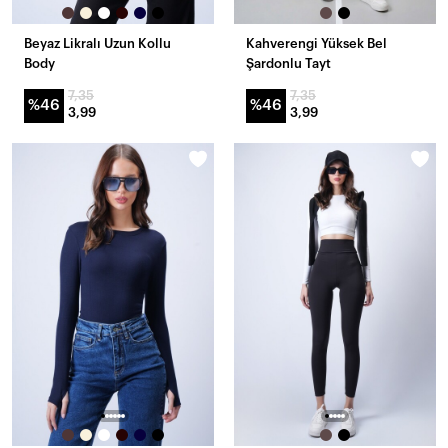
Beyaz Likralı Uzun Kollu
Kahverengi Yüksek Bel
Body
Şardonlu Tayt
7,35
7,35
%46
%46
3,99
3,99