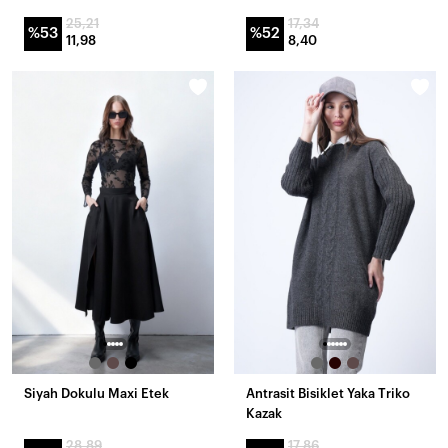
25,21
17,34
%53
%52
11,98
8,40
Siyah Dokulu Maxi Etek
Antrasit Bisiklet Yaka Triko
Kazak
28,89
17,86