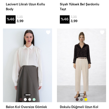
Lacivert Likralı Uzun Kollu
Siyah Yüksek Bel Şardonlu
Body
Tayt
7,35
7,35
%46
%46
3,99
3,99
Balon Kol Oversize Gömlek
Dokulu Düğmeli Uzun Kol