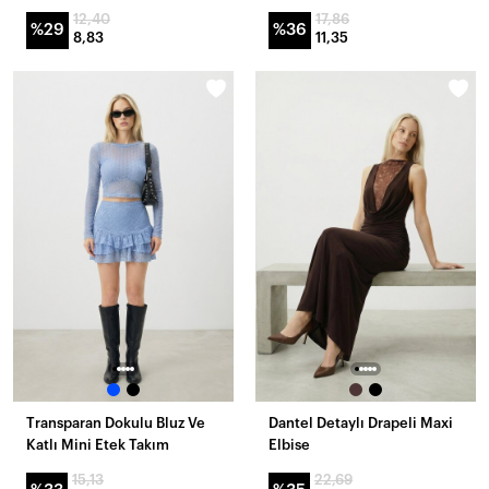
12,40
17,86
%29
%36
8,83
11,35
Transparan Dokulu Bluz Ve
Dantel Detaylı Drapeli Maxi
Katlı Mini Etek Takım
Elbise
15,13
22,69