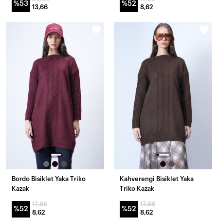
%53
%52
13,66
8,62
Bordo Bisiklet Yaka Triko
Kahverengi Bisiklet Yaka
Kazak
Triko Kazak
17,86
17,86
%52
%52
8,62
8,62