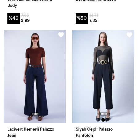
Body
7,35
14,71
%46
%50
3,99
7,35
Lacivert Kemerli Palazzo
Siyah Cepli Palazzo
Jean
Pantolon