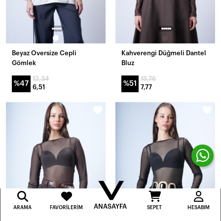
Beyaz Oversize Cepli
Kahverengi Düğmeli Dantel
Gömlek
Bluz
12,34
15,76
%47
%51
6,51
7,77
ANASAYFA
ARAMA
FAVORILERIM
SEPET
HESABIM