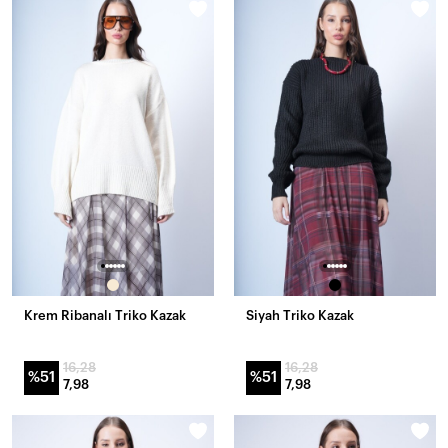
Krem Ribanalı Triko Kazak
Siyah Triko Kazak
16,28
16,28
%51
%51
7,98
7,98