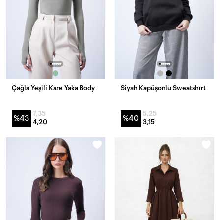
Çağla Yeşili Kare Yaka Body
Siyah Kapüşonlu Sweatshırt
7,35
5,25
%43
%40
4,20
3,15