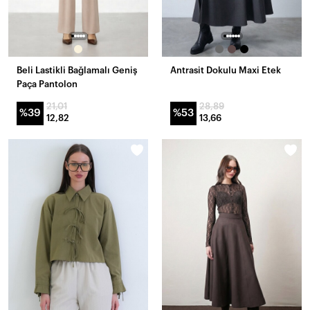
Beli Lastikli Bağlamalı Geniş
Antrasit Dokulu Maxi Etek
Paça Pantolon
21,01
28,89
%39
%53
12,82
13,66