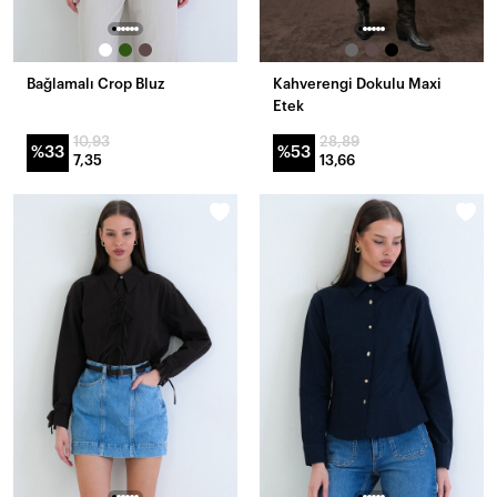
Bağlamalı Crop Bluz
Kahverengi Dokulu Maxi
Etek
10,93
28,89
%33
%53
7,35
13,66