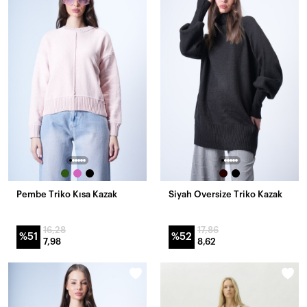
Pembe Triko Kısa Kazak
Siyah Oversize Triko Kazak
16,28
17,86
%51
%52
7,98
8,62