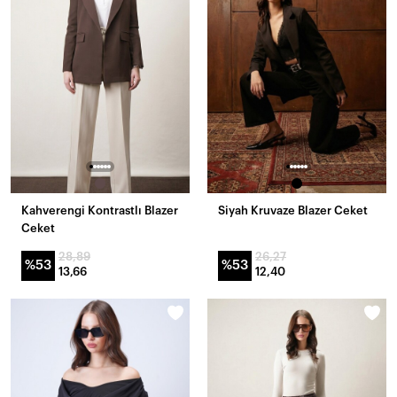
Kahverengi Kontrastlı Blazer
Siyah Kruvaze Blazer Ceket
Ceket
28,89
26,27
%53
%53
13,66
12,40