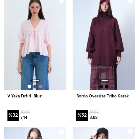
V Yaka Fırfırlı Bluz
Bordo Oversize Triko Kazak
10,51
17,86
%32
%52
7,14
8,62