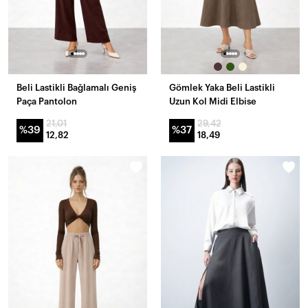
Beli Lastikli Bağlamalı Geniş
Gömlek Yaka Beli Lastikli
Paça Pantolon
Uzun Kol Midi Elbise
21,01
29,42
%39
%37
12,82
18,49