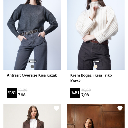
Antrasit Oversize Kısa Kazak
Krem Boğazlı Kısa Triko
Kazak
16,28
16,28
%51
%51
7,98
7,98