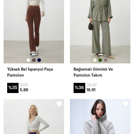
Yüksek Bel İspanyol Paça
Bağlamalı Gömlek Ve
Pantolon
Pantolon Takım
9,04
29,42
%35
%36
5,88
18,91