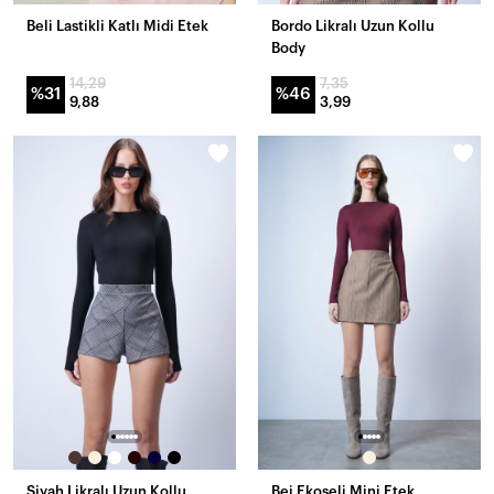
Beli Lastikli Katlı Midi Etek
Bordo Likralı Uzun Kollu
Body
14,29
7,35
%31
%46
9,88
3,99
Siyah Likralı Uzun Kollu
Bej Ekoseli Mini Etek