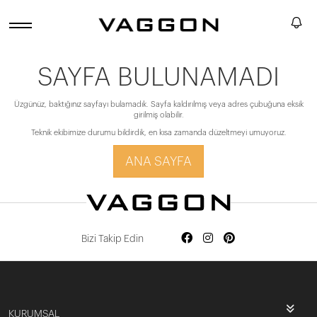
SAYFA BULUNAMADI
Üzgünüz, baktığınız sayfayı bulamadık. Sayfa kaldırılmış veya adres çubuğuna eksik
girilmiş olabilir.
Teknik ekibimize durumu bildirdik, en kısa zamanda düzeltmeyi umuyoruz.
ANA SAYFA
Bizi Takip Edin
KURUMSAL