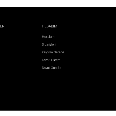
LER
HESABIM
Hesabım
Siparişlerim
Kargom Nerede
Favori Listem
Davet Gönder