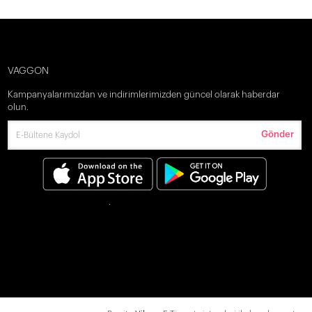
VAGGON
Kampanyalarımızdan ve indirimlerimizden güncel olarak haberdar
olun.
Gönder