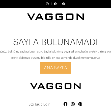
SAYFA BULUNAMADI
ünüz, baktığınız sayfayı bulamadık. Sayfa kaldırılmış veya adres çubuğuna eksik girilmiş olabi
Teknik ekibimize durumu bildirdik, en kısa zamanda düzeltmeyi umuyoruz.
ANA SAYFA
Bizi Takip Edin