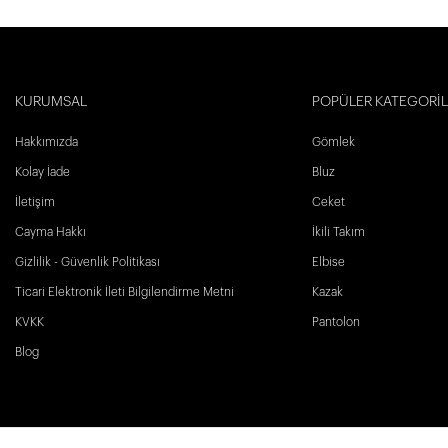
KURUMSAL
POPÜLER KATEGORİ
Hakkımızda
Gömlek
Kolay İade
Bluz
İletişim
Ceket
Cayma Hakkı
İkili Takım
Gizlilik - Güvenlik Politikası
Elbise
Ticari Elektronik İleti Bilgilendirme Metni
Kazak
KVKK
Pantolon
Blog