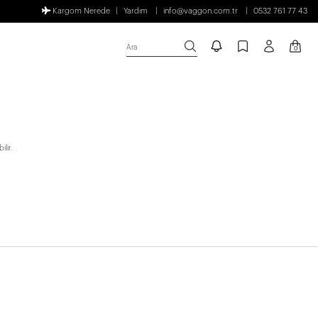
Kargom Nerede
Yardım
info@vaggon.com.tr
0532 761 77 43
Ara
0
lir.