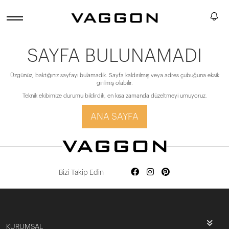
SAYFA BULUNAMADI
Üzgünüz, baktığınız sayfayı bulamadık. Sayfa kaldırılmış veya adres çubuğuna eksik
girilmiş olabilir.
Teknik ekibimize durumu bildirdik, en kısa zamanda düzeltmeyi umuyoruz.
ANA SAYFA
Bizi Takip Edin
KURUMSAL