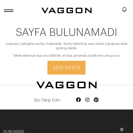
SAYFA BULUNAMADI
Üzgünüz, baktığınız sayfayı bulamadık. Sayfa kaldırılmış veya adres çubuğuna eksik
girilmiş olabilir.
Teknik ekibimize durumu bildirdik, en kısa zamanda düzeltmeyi umuyoruz.
ANA SAYFA
Bizi Takip Edin
KURUMSAL