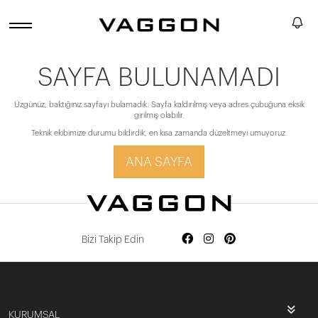
SAYFA BULUNAMADI
Üzgünüz, baktığınız sayfayı bulamadık. Sayfa kaldırılmış veya adres çubuğuna eksik
girilmiş olabilir.
Teknik ekibimize durumu bildirdik, en kısa zamanda düzeltmeyi umuyoruz.
ANA SAYFA
Bizi Takip Edin
KURUMSAL