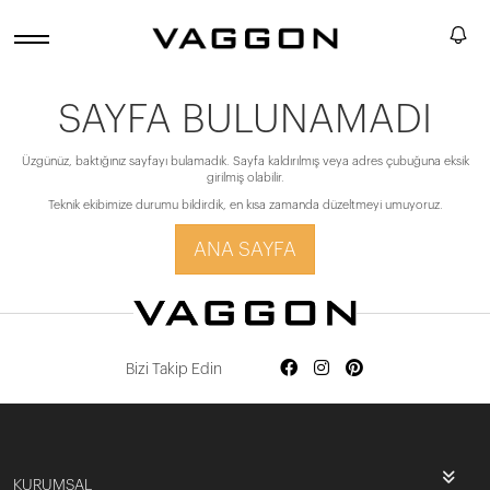
SAYFA BULUNAMADI
Üzgünüz, baktığınız sayfayı bulamadık. Sayfa kaldırılmış veya adres çubuğuna eksik
girilmiş olabilir.
Teknik ekibimize durumu bildirdik, en kısa zamanda düzeltmeyi umuyoruz.
ANA SAYFA
Bizi Takip Edin
KURUMSAL