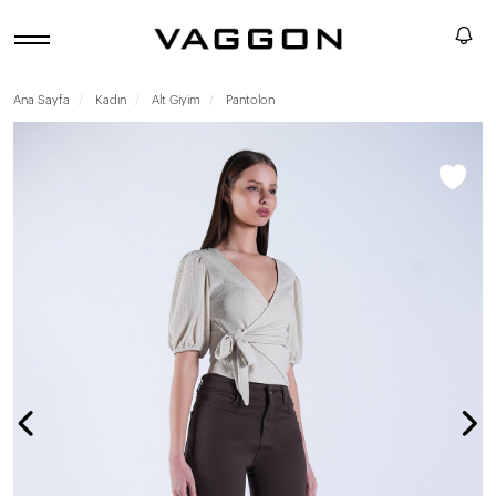
Ana Sayfa
Kadın
Alt Giyim
Pantolon