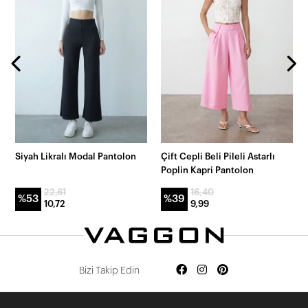
Siyah Likralı Modal Pantolon
Çift Cepli Beli Pileli Astarlı
Poplin Kapri Pantolon
22,61
16,40
%53
%39
10,72
9,99
Bizi Takip Edin