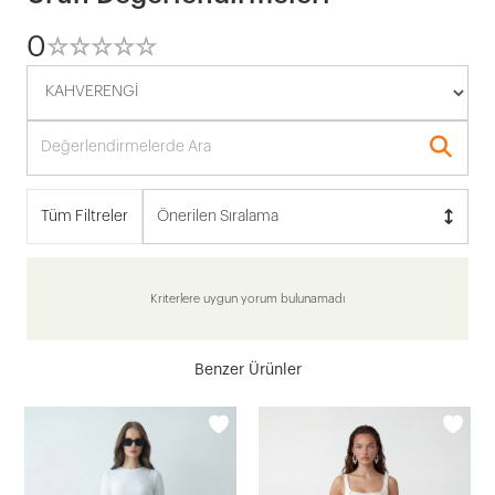
0
☆
★
☆
★
☆
★
☆
★
☆
★
Tüm Filtreler
Önerilen Sıralama
Kriterlere uygun yorum bulunamadı
Benzer Ürünler