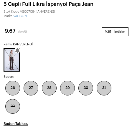
5 Cepli Full Likra İspanyol Paça Jean
Stok Kodu
VS00709-KAHVERENGİ
Marka
VAGGON
9,67
25,02
%61
İndirim
Renk: KAHVERENGİ
Beden:
26
27
28
29
30
31
32
Beden Tablosu