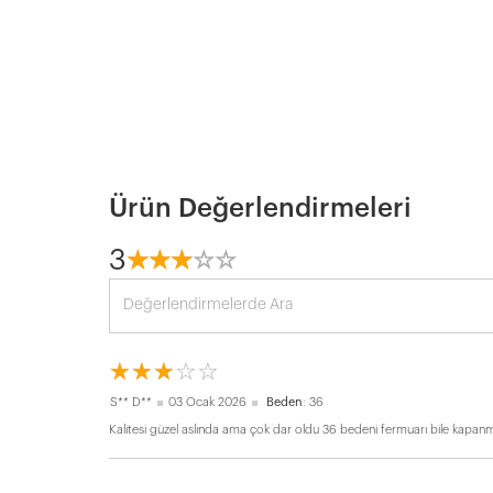
Ürün Değerlendirmeleri
3
☆
★
☆
★
☆
★
☆
★
☆
★
☆
★
☆
★
☆
★
☆
★
☆
★
S** D**
03 Ocak 2026
Beden
: 36
Kalitesi güzel aslında ama çok dar oldu 36 bedeni fermuarı bile kapanm