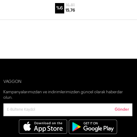
16,81
%6
15,76
VAGGON
Kampanyalarımızdan ve indirimlerimizden güncel olarak haberdar
olun.
Gönder