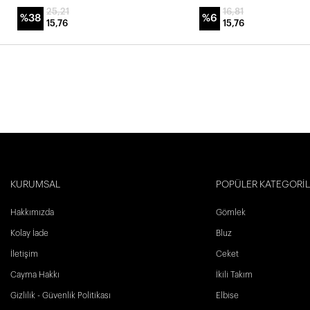
25,21
16,81
%38
%6
15,76
15,76
KURUMSAL
POPÜLER KATEGORİ
Hakkımızda
Gömlek
Kolay İade
Bluz
İletişim
Ceket
Cayma Hakkı
İkili Takım
Gizlilik - Güvenlik Politikası
Elbise