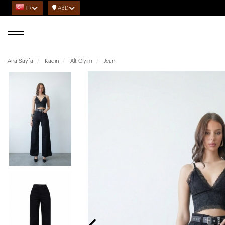
TR
ABD
Ana Sayfa
Kadın
Alt Giyim
Jean