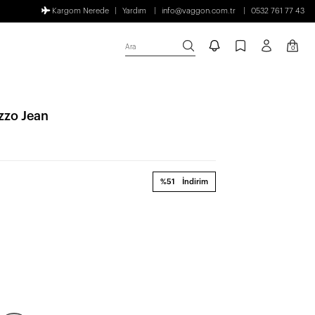
Kargom Nerede
Yardım
info@vaggon.com.tr
0532 761 77 43
Ara
0
azzo Jean
%51
İndirim