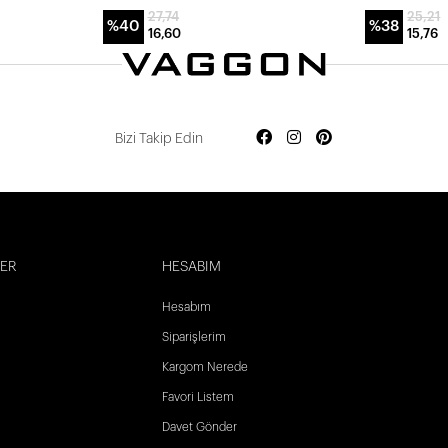
27,74
25,21
%40
%38
16,60
15,76
Bizi Takip Edin
LER
HESABIM
Hesabım
Siparişlerim
Kargom Nerede
Favori Listem
Davet Gönder