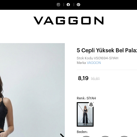
5 Cepli Yüksek Bel Pal
Stok Kodu
VS01694-SİYAH
Marka
VAGGON
8,19
16,81
Renk: SİYAH
Beden: