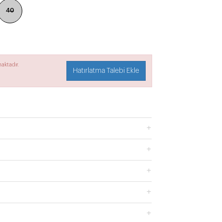
40
aktadır.
Hatırlatma Talebi Ekle