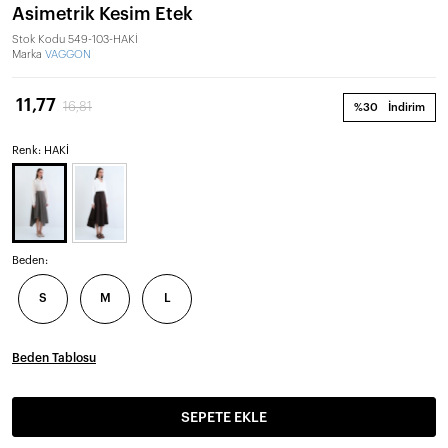
Asimetrik Kesim Etek
Stok Kodu
549-103-HAKİ
Marka
VAGGON
11,77
16,81
%30
İndirim
Renk: HAKİ
Beden:
S
M
L
Beden Tablosu
SEPETE EKLE