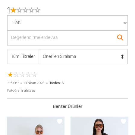
1
☆
★
☆
★
☆
★
☆
★
☆
★
Tüm Filtreler
Önerilen Sıralama
☆
★
☆
★
☆
★
☆
★
☆
★
E** Ö**
10 Nisan 2026
Beden
: S
Fotoğrafla alakasız
Benzer Ürünler