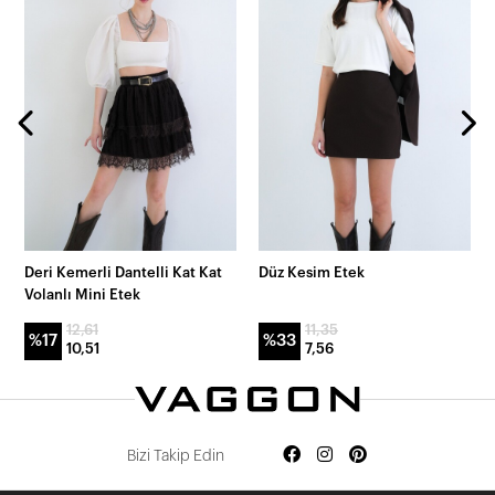
Deri Kemerli Dantelli Kat Kat
Düz Kesim Etek
Volanlı Mini Etek
12,61
11,35
%17
%33
10,51
7,56
Bizi Takip Edin