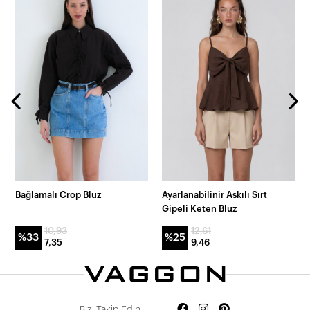
Bağlamalı Crop Bluz
Ayarlanabilinir Askılı Sırt
Gipeli Keten Bluz
10,93
12,61
%33
%25
7,35
9,46
Bizi Takip Edin