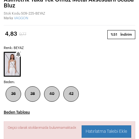
Bluz
Stok Kodu
509-225-BEYAZ
Marka
VAGGON
4,83
9,77
%51
İndirim
Renk: BEYAZ
Beden:
36
38
40
42
Beden Tablosu
Geçici olarak stoklarımızda bulunmamaktadır.
Hatırlatma Talebi Ekle