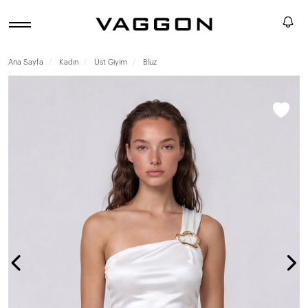
Ana Sayfa
Kadın
Üst Giyim
Bluz