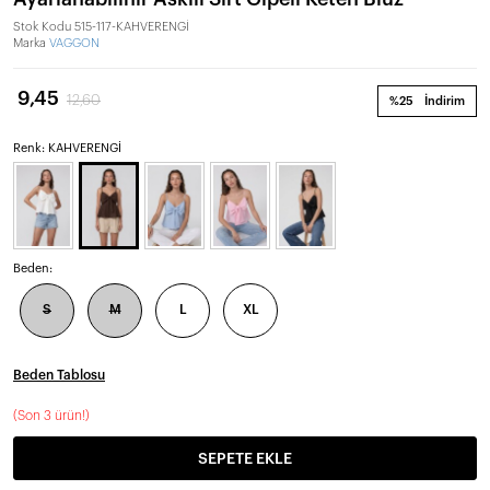
Stok Kodu
515-117-KAHVERENGİ
Marka
VAGGON
9,45
12,60
%25
İndirim
Renk: KAHVERENGİ
Beden:
S
M
L
XL
Beden Tablosu
(
Son 3 ürün!
)
SEPETE EKLE