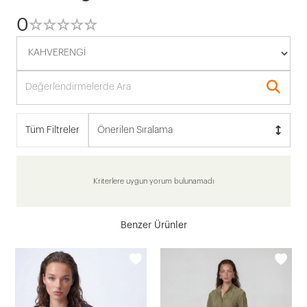
0
☆
★
☆
★
☆
★
☆
★
☆
★
Tüm Filtreler
Önerilen Sıralama
Kriterlere uygun yorum bulunamadı
Benzer Ürünler