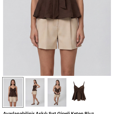
Ayarlanabilinir Askılı Sırt Gipeli Keten Bluz