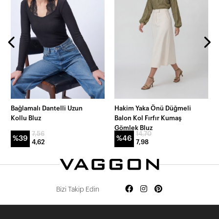
Bağlamalı Dantelli Uzun
Hakim Yaka Önü Düğmeli
Kollu Bluz
Balon Kol Fırfır Kumaş
Gömlek Bluz
7,56
14,70
%39
%46
4,62
7,98
Bizi Takip Edin