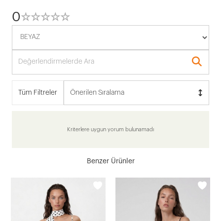
0
☆
★
☆
★
☆
★
☆
★
☆
★
Tüm Filtreler
Önerilen Sıralama
Kriterlere uygun yorum bulunamadı
Benzer Ürünler