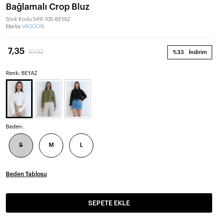
Bağlamalı Crop Bluz
Stok Kodu
549-105-BEYAZ
Marka
VAGGON
7,35
10,92
%33
İndirim
Renk: BEYAZ
Beden:
S
M
L
Beden Tablosu
SEPETE EKLE