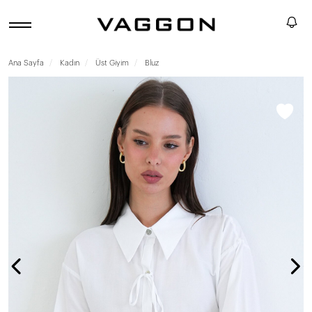
Ana Sayfa
Kadın
Üst Giyim
Bluz