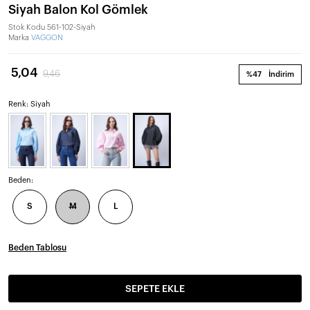
Siyah Balon Kol Gömlek
Stok Kodu
561-102-Siyah
Marka
VAGGON
5,04
9,46
%47
İndirim
Renk: Siyah
Beden:
S
M
L
Beden Tablosu
SEPETE EKLE