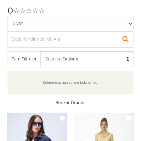
0
☆
★
☆
★
☆
★
☆
★
☆
★
Tüm Filtreler
Önerilen Sıralama
Kriterlere uygun yorum bulunamadı
Benzer Ürünler