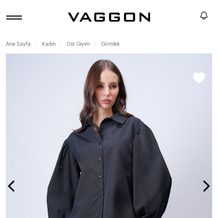
Ana Sayfa
Kadın
Üst Giyim
Gömlek