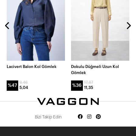
Lacivert Balon Kol Gömlek
Dokulu Düğmeli Uzun Kol
Gömlek
9,46
17,87
%47
%36
5,04
11,35
Bizi Takip Edin