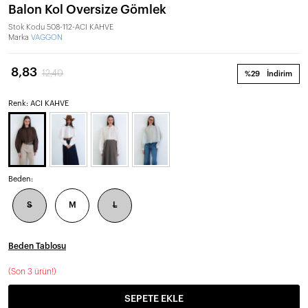
Balon Kol Oversize Gömlek
Stok Kodu
508-112-ACI KAHVE
Marka
VAGGON
8,83
12,40
%29
İndirim
Renk: ACI KAHVE
Beden:
S
M
L
Beden Tablosu
(
Son 3 ürün!
)
SEPETE EKLE