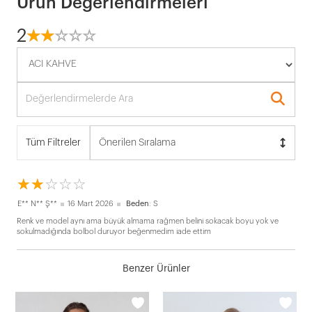
Ürün Değerlendirmeleri
2
☆
★
☆
★
☆
★
☆
★
☆
★
Tüm Filtreler
Önerilen Sıralama
☆
★
☆
★
☆
★
☆
★
☆
★
E** N** Ş**
16 Mart 2026
Beden
: S
Renk ve model aynı ama büyük almama rağmen belini sokacak boyu yok ve
sokulmadığında bolbol duruyor beğenmedim iade ettim
Benzer Ürünler