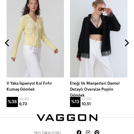
V Yaka İspanyol Kol Fırfır
Eteği Ve Manşetleri Dantel
Kumaş Gömlek
Detaylı Oversize Poplin
Gömlek
10,93
12,09
%38
%13
6,73
10,51
Bizi Takip Edin