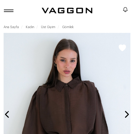
Ana Sayfa
Kadın
Üst Giyim
Gömlek