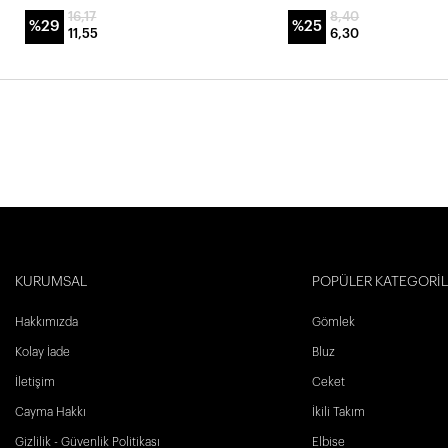
16,17
8,40
%29
%25
11,55
6,30
KURUMSAL
POPÜLER KATEGORİ
Hakkımızda
Gömlek
Kolay İade
Bluz
İletişim
Ceket
Cayma Hakkı
İkili Takım
Gizlilik - Güvenlik Politikası
Elbise