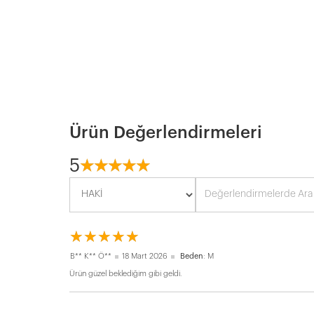
Ürün Değerlendirmeleri
5
☆
★
☆
★
☆
★
☆
★
☆
★
☆
★
☆
★
☆
★
☆
★
☆
★
B** K** Ö**
18 Mart 2026
Beden
: M
Ürün güzel beklediğim gibi geldi.