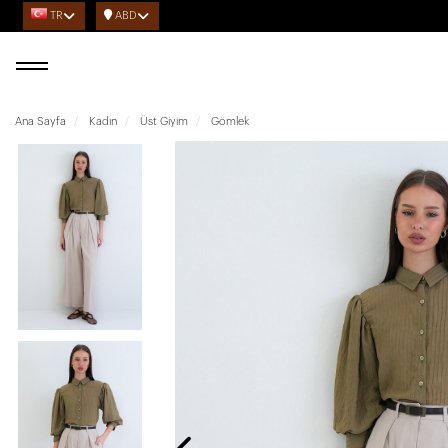
TR
ABD
Ana Sayfa
Kadın
Üst Giyim
Gömlek