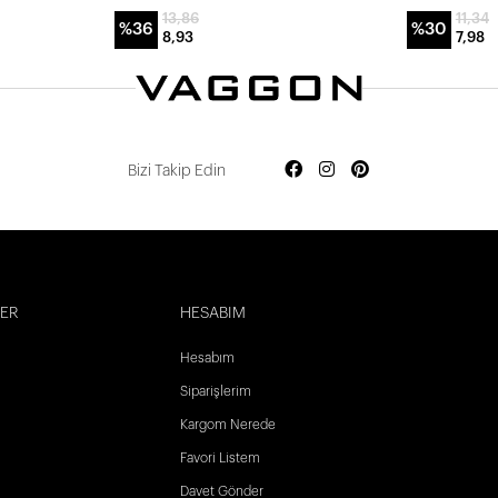
13,86
11,34
%36
%30
8,93
7,98
Bizi Takip Edin
LER
HESABIM
Hesabım
Siparişlerim
Kargom Nerede
Favori Listem
Davet Gönder