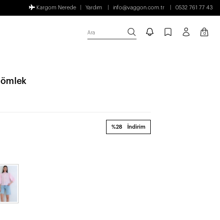
Kargom Nerede
Yardım
info@vaggon.com.tr
0532 761 77 43
Ara
0
Gömlek
%28
İndirim