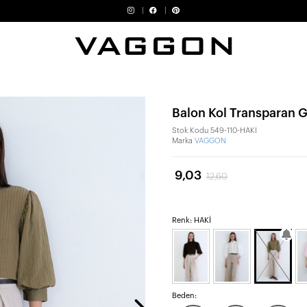
Balon Kol Transparan 
Stok Kodu
549-110-HAKİ
Marka
VAGGON
9,03
12,60
Renk: HAKİ
Beden: