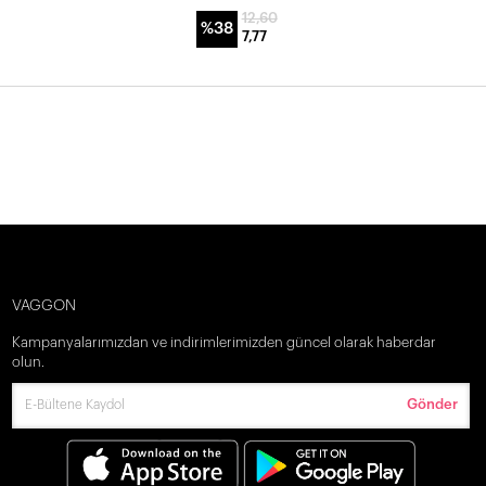
12,60
%38
7,77
VAGGON
Kampanyalarımızdan ve indirimlerimizden güncel olarak haberdar
olun.
Gönder