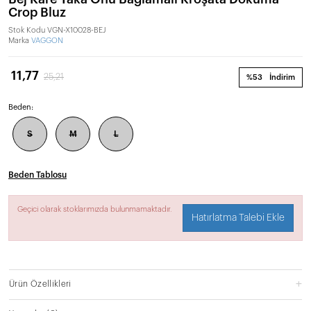
Crop Bluz
Stok Kodu
VGN-X10028-BEJ
Marka
VAGGON
11,77
25,21
%53
İndirim
Beden:
S
M
L
Beden Tablosu
Geçici olarak stoklarımızda bulunmamaktadır.
Hatırlatma Talebi Ekle
Ürün Özellikleri