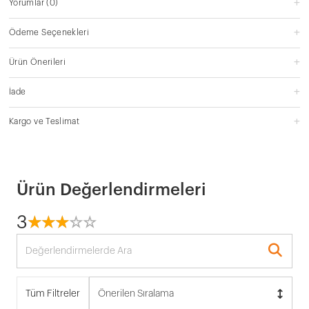
Yorumlar
(0)
Ödeme Seçenekleri
Ürün Önerileri
İade
Kargo ve Teslimat
Ürün Değerlendirmeleri
3
☆
★
☆
★
☆
★
☆
★
☆
★
Tüm Filtreler
Önerilen Sıralama