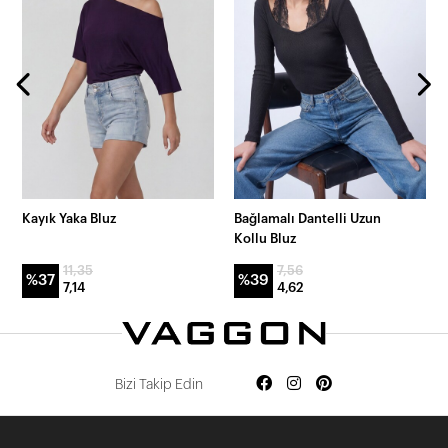
Kayık Yaka Bluz
Bağlamalı Dantelli Uzun
Kollu Bluz
11,35
7,56
%37
%39
7,14
4,62
Bizi Takip Edin