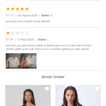
☆
★
☆
★
☆
★
☆
★
☆
★
F** Y**
09 Haziran 2026
Beden
: S
çok güzel ama 1 beden büyük alınmalı
☆
★
☆
★
☆
★
☆
★
☆
★
k** A**
17 Nisan 2026
Beden
: L
çok kötü çok ufak bennormalde m beden giyorum bol olsun diye l beden
istedim gelen ürün s bile deyil çocuk ürününden gelmiş çok ufak olmadi
Benzer Ürünler