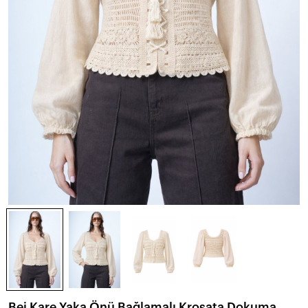
Bej Kare Yaka Önü Bağlamalı Kroşata Dokuma