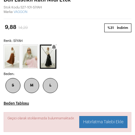
Stok Kodu
527-101-SİYAH
Marka
VAGGON
9,88
14,29
%31
İndirim
Renk: SİYAH
Beden:
S
M
L
Beden Tablosu
Geçici olarak stoklarımızda bulunmamaktadır.
Hatırlatma Talebi Ekle