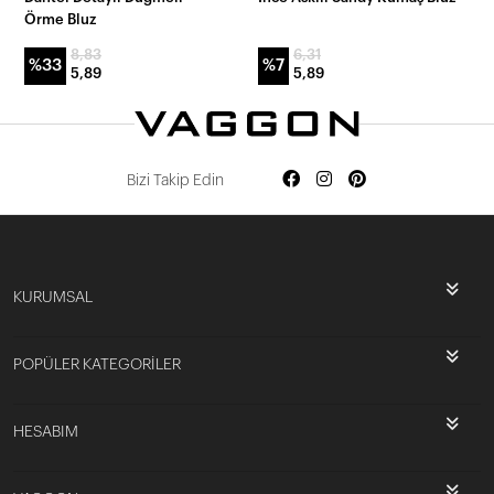
Örme Bluz
8,83
6,31
%33
%7
5,89
5,89
Bizi Takip Edin
KURUMSAL
POPÜLER KATEGORİLER
HESABIM