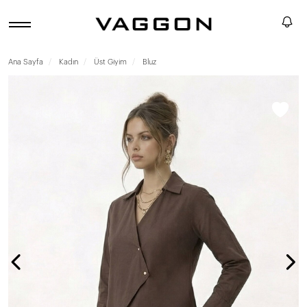
Ana Sayfa
Kadın
Üst Giyim
Bluz