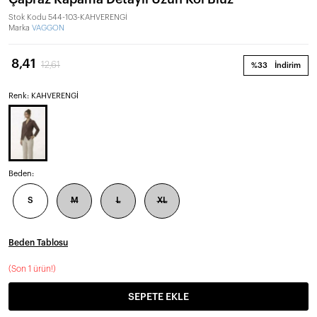
Stok Kodu
544-103-KAHVERENGİ
Marka
VAGGON
8,41
12,61
%33
İndirim
Renk: KAHVERENGİ
Beden:
S
M
L
XL
Beden Tablosu
(
Son 1 ürün!
)
SEPETE EKLE