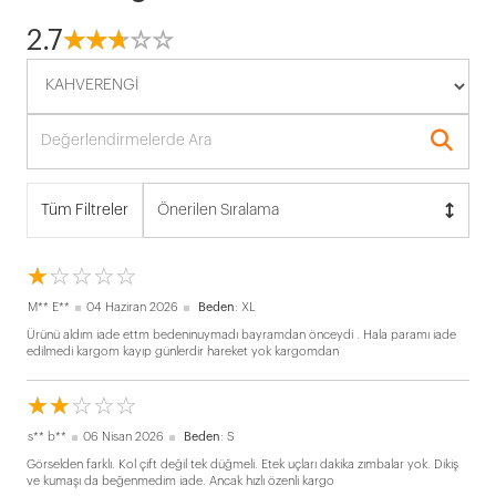
2.7
☆
★
☆
★
☆
★
☆
★
☆
★
Tüm Filtreler
Önerilen Sıralama
☆
★
☆
★
☆
★
☆
★
☆
★
M** E**
04 Haziran 2026
Beden
: XL
Ürünü aldım iade ettm bedeninuymadı bayramdan önceydi . Hala paramı iade
edilmedi kargom kayıp günlerdir hareket yok kargomdan
☆
★
☆
★
☆
★
☆
★
☆
★
s** b**
06 Nisan 2026
Beden
: S
Görselden farklı. Kol çift değil tek düğmeli. Etek uçları dakika zımbalar yok. Dikiş
ve kumaşı da beğenmedim iade. Ancak hızlı özenli kargo