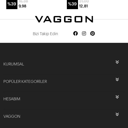
16,38
21,00
%39
%39
9,98
12,81
Bizi Takip Edin
KURUMSAL
POPÜLER KATEGORİLER
HESABIM
VAGGON