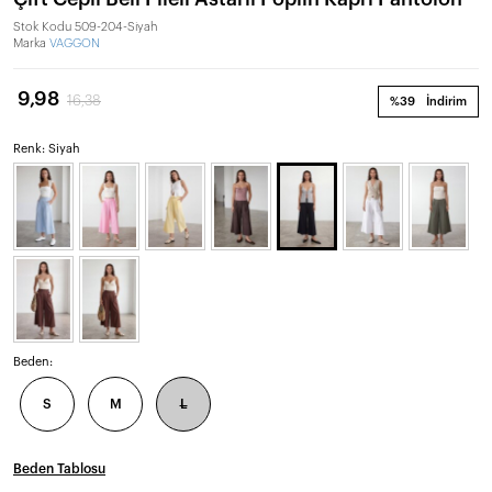
Stok Kodu
509-204-Siyah
Marka
VAGGON
9,98
16,38
%39
İndirim
Renk: Siyah
Beden:
S
M
L
Beden Tablosu