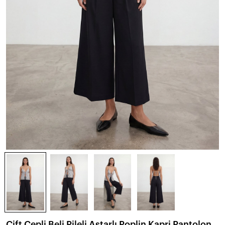
Çift Cepli Beli Pileli Astarlı Poplin Kapri Pantolon