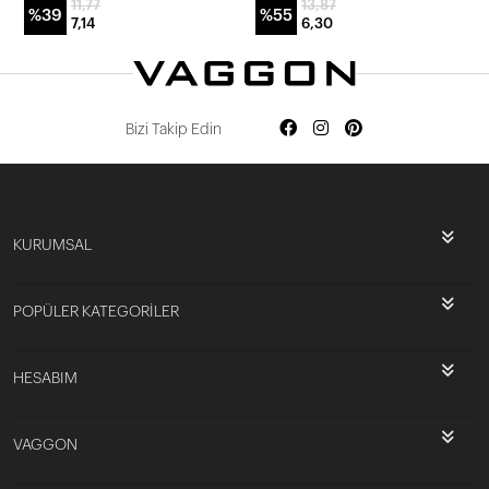
11,77
13,87
%39
%55
7,14
6,30
Bizi Takip Edin
KURUMSAL
POPÜLER KATEGORİLER
HESABIM
VAGGON