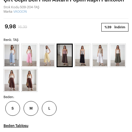
Stok Kodu
509-204-TAŞ
Marka
VAGGON
9,98
16,39
%39
İndirim
Renk: TAŞ
Beden:
S
M
L
Beden Tablosu