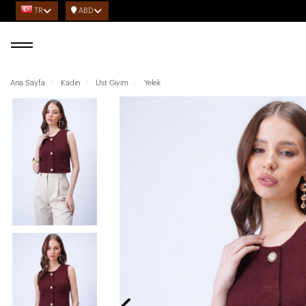
TR
ABD
Ana Sayfa
Kadın
Üst Giyim
Yelek