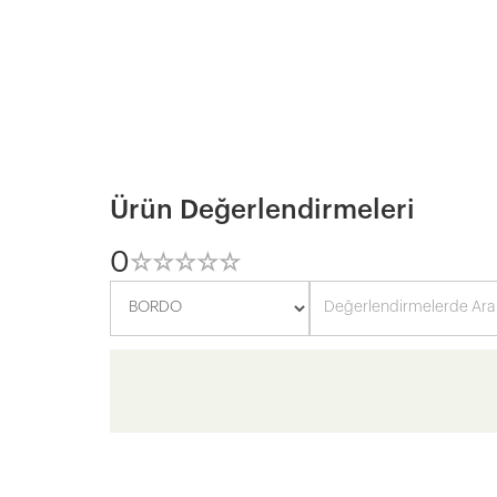
Ürün Değerlendirmeleri
0
☆
★
☆
★
☆
★
☆
★
☆
★