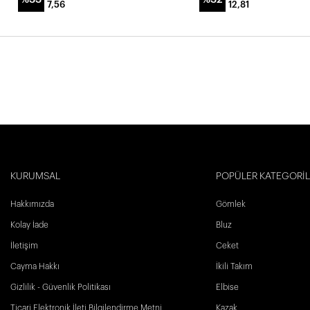
7,56
12,81
KURUMSAL
POPÜLER KATEGORİ
Hakkımızda
Gömlek
Kolay İade
Bluz
İletişim
Ceket
Cayma Hakkı
İkili Takım
Gizlilik - Güvenlik Politikası
Elbise
Ticari Elektronik İleti Bilgilendirme Metni
Kazak