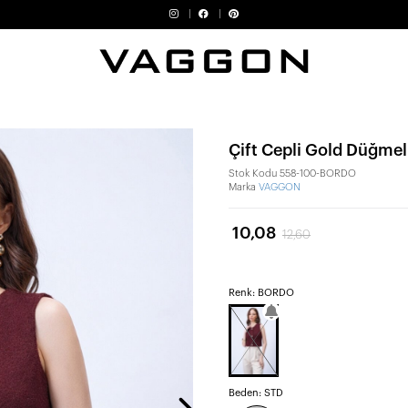
Çift Cepli Gold Düğmel
Stok Kodu
558-100-BORDO
Marka
VAGGON
10,08
12,60
Renk: BORDO
Beden:
STD