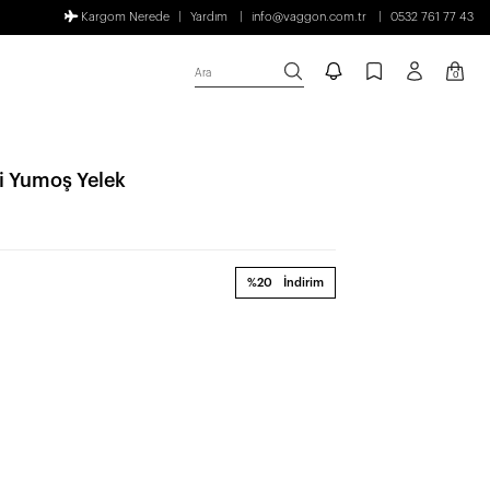
Kargom Nerede
Yardım
info@vaggon.com.tr
0532 761 77 43
Ara
0
i Yumoş Yelek
%20
İndirim