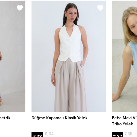
metrik
Düğme Kapamalı Klasik Yelek
Bebe Mavi V 
Triko Yelek
11,34
7,35
%33
%37