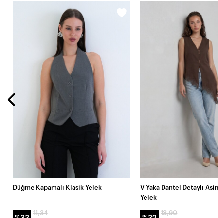
Düğme Kapamalı Klasik Yelek
V Yaka Dantel Detaylı Asi
Yelek
11,34
18,90
%33
%32