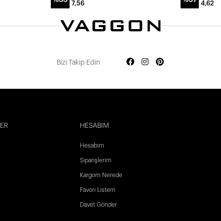
7,56
4,62
Bizi Takip Edin
LER
HESABIM
Hesabım
Siparişlerim
Kargom Nerede
Favori Listem
Davet Gönder