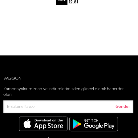
12,81
VAGGON
Kampanyalarımızdan ve indirimlerimizden güncel olarak haberdar
olun.
Gönder