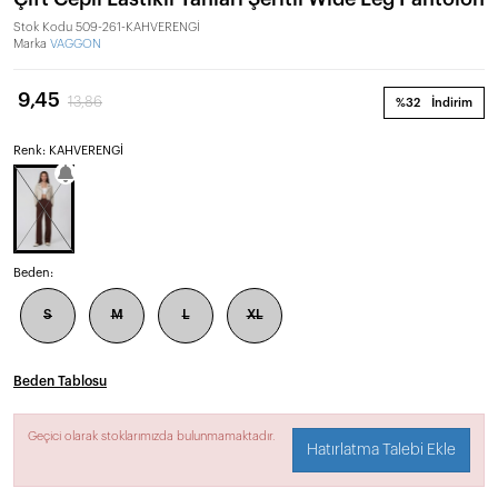
Stok Kodu
509-261-KAHVERENGİ
Marka
VAGGON
9,45
13,86
%32
İndirim
Renk: KAHVERENGİ
Beden:
S
M
L
XL
Beden Tablosu
Geçici olarak stoklarımızda bulunmamaktadır.
Hatırlatma Talebi Ekle