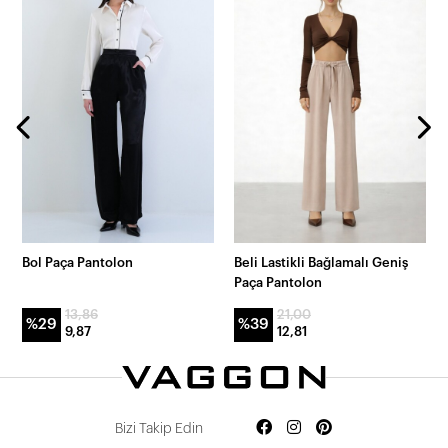
Bol Paça Pantolon
Beli Lastikli Bağlamalı Geniş
Paça Pantolon
13,86
21,00
%29
%39
9,87
12,81
Bizi Takip Edin