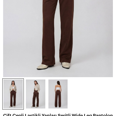
Çift Cepli Lastikli Yanları Şeritli Wide Leg Pantolon