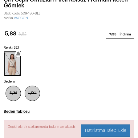
Gömlek
Stok Kodu
509-180-BEJ
Marka
VAGGON
5,88
8,82
%33
İndirim
Renk: BEJ
Beden:
S/M
L/XL
Beden Tablosu
Geçici olarak stoklarımızda bulunmamaktadır.
Hatırlatma Talebi Ekle