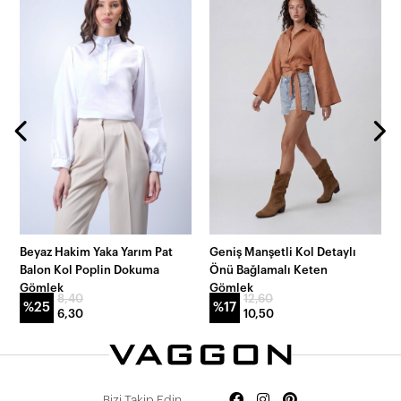
Beyaz Hakim Yaka Yarım Pat
Geniş Manşetli Kol Detaylı
Balon Kol Poplin Dokuma
Önü Bağlamalı Keten
Gömlek
Gömlek
8,40
12,60
%25
%17
6,30
10,50
Bizi Takip Edin