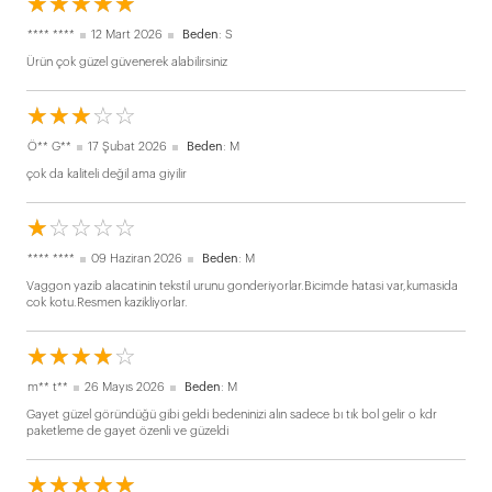
☆
★
☆
★
☆
★
☆
★
☆
★
**** ****
12 Mart 2026
Beden
: S
Ürün çok güzel güvenerek alabilirsiniz
☆
★
☆
★
☆
★
☆
★
☆
★
Ö** G**
17 Şubat 2026
Beden
: M
çok da kaliteli değil ama giyilir
☆
★
☆
★
☆
★
☆
★
☆
★
**** ****
09 Haziran 2026
Beden
: M
Vaggon yazib alacatinin tekstil urunu gonderiyorlar.Bicimde hatasi var,kumasida
cok kotu.Resmen kazikliyorlar.
☆
★
☆
★
☆
★
☆
★
☆
★
m** t**
26 Mayıs 2026
Beden
: M
Gayet güzel göründüğü gibi geldi bedeninizi alın sadece bı tık bol gelir o kdr
paketleme de gayet özenli ve güzeldi
☆
★
☆
★
☆
★
☆
★
☆
★