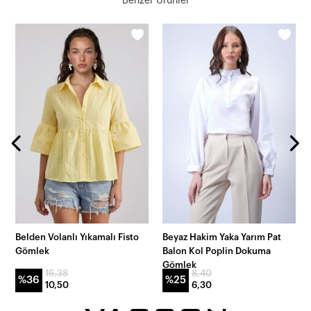
Benzer Ürünler
Belden Volanlı Yıkamalı Fisto
Beyaz Hakim Yaka Yarım Pat
Gömlek
Balon Kol Poplin Dokuma
Gömlek
16,38
8,40
%36
%25
10,50
6,30