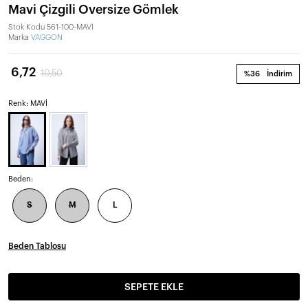
Mavi Çizgili Oversize Gömlek
Stok Kodu
561-100-MAVİ
Marka
VAGGON
6,72
10,50
%36
İndirim
Renk: MAVİ
Beden:
S
M
L
Beden Tablosu
SEPETE EKLE