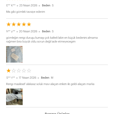
E** K**
23 Nisan 2026
Beden
: S
Mis gibi gömlek tavsiye ederim
☆
★
☆
★
☆
★
☆
★
☆
★
h** y**
20 Nisan 2026
Beden
: S
gömleğin rengi duruşu kumaşı çok kaliteli lakin en küçük bedenini almama
rağmen bira büyük oldu sorun değil iade etmeyecegim
☆
★
☆
★
☆
★
☆
★
☆
★
S** t**
17 Nisan 2026
Beden
: M
Rengi maalesef alakasız soluk mavi alaçatı etiketi ile geldi alaçatı marka