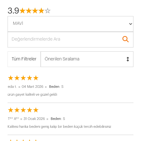
3.9
☆
★
☆
★
☆
★
☆
★
☆
★
Tüm Filtreler
Önerilen Sıralama
☆
★
☆
★
☆
★
☆
★
☆
★
eda t.
04 Mart 2026
Beden
: S
ürün gayet kaliteli ve güzel geldi
☆
★
☆
★
☆
★
☆
★
☆
★
T** A**
31 Ocak 2026
Beden
: S
Kalitesi harika bedeni geniş kalıp bir beden küçük tercih edebilirsiniz