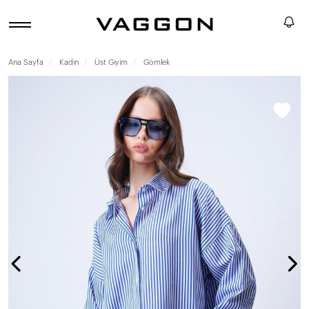
Ana Sayfa
Kadın
Üst Giyim
Gömlek