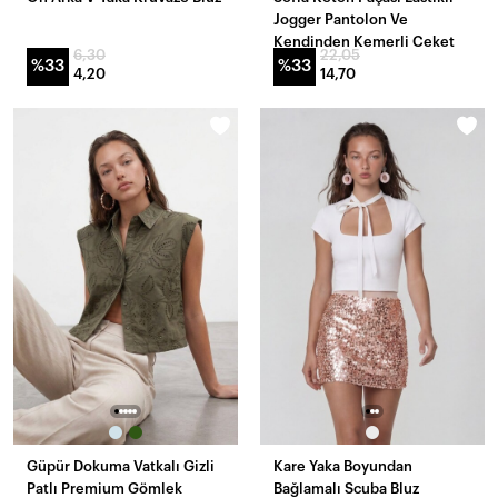
Jogger Pantolon Ve
Kendinden Kemerli Ceket
6,30
22,05
Takım
%33
%33
4,20
14,70
Güpür Dokuma Vatkalı Gizli
Kare Yaka Boyundan
Patlı Premium Gömlek
Bağlamalı Scuba Bluz