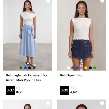
Beli Bağlamalı Fermuarlı İçi
Beli Gipeli Bluz
Astarlı Midi Poplin Etek
17,01
7,56
%37
%39
10,71
4,62