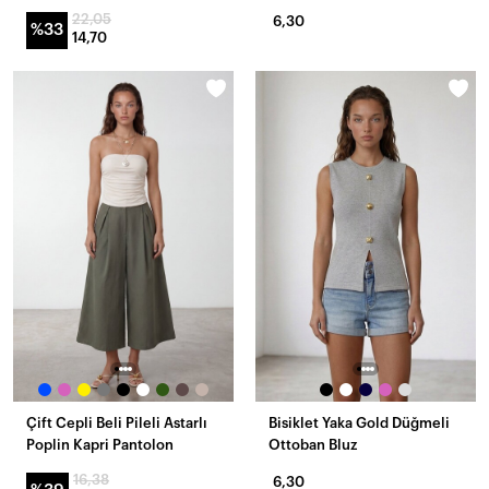
22,05
6,30
%33
14,70
Çift Cepli Beli Pileli Astarlı
Bisiklet Yaka Gold Düğmeli
Poplin Kapri Pantolon
Ottoban Bluz
16,38
6,30