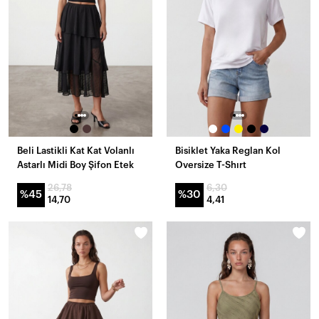
Beli Lastikli Kat Kat Volanlı
Bisiklet Yaka Reglan Kol
Astarlı Midi Boy Şifon Etek
Oversize T-Shırt
26,78
6,30
%45
%30
14,70
4,41