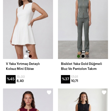
V Yaka Yırtmaç Detaylı
Bisiklet Yaka Gold Düğmeli
Kolsuz Mini Elbise
Bluz Ve Pantolon Takım
15,33
17,01
%45
%37
8,40
10,71