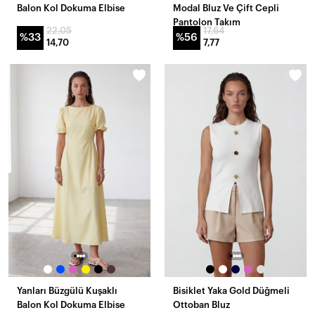
Balon Kol Dokuma Elbise
Modal Bluz Ve Çift Cepli
Pantolon Takım
22,05
17,64
%33
%56
14,70
7,77
Yanları Büzgülü Kuşaklı
Bisiklet Yaka Gold Düğmeli
Balon Kol Dokuma Elbise
Ottoban Bluz