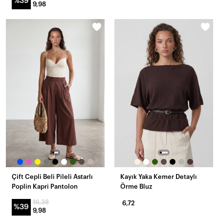
%39
9,98
Çift Cepli Beli Pileli Astarlı
Kayık Yaka Kemer Detaylı
Poplin Kapri Pantolon
Örme Bluz
16,38
6,72
%39
9,98