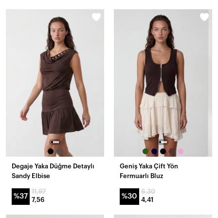
Degaje Yaka Düğme Detaylı
Geniş Yaka Çift Yön
Sandy Elbise
Fermuarlı Bluz
11,97
6,30
%37
%30
7,56
4,41