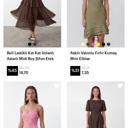
Beli Lastikli Kat Kat Volanlı
Askılı Valonlu Fırfır Kumaş
Astarlı Midi Boy Şifon Etek
Mini Elbise
26,78
10,71
%45
%31
14,70
7,35