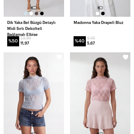
Dik Yaka Bel Büzgü Detaylı
Madonna Yaka Drapeli Bluz
Midi Sırtı Dekolteli
Bağlamalı Elbise
23,95
9,45
%50
%40
11,97
5,67