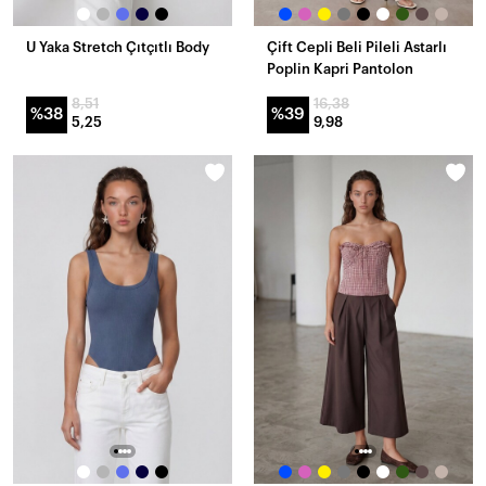
U Yaka Stretch Çıtçıtlı Body
Çift Cepli Beli Pileli Astarlı
Poplin Kapri Pantolon
8,51
16,38
%38
%39
5,25
9,98