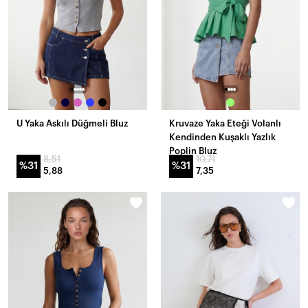
U Yaka Askılı Düğmeli Bluz
Kruvaze Yaka Eteği Volanlı
Kendinden Kuşaklı Yazlık
Poplin Bluz
8,51
10,71
%31
%31
5,88
7,35