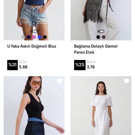
U Yaka Askılı Düğmeli Bluz
Bağlama Detaylı Dantel
Pareo Etek
8,51
5,04
%31
%25
5,88
3,78