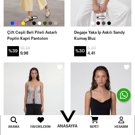
Çift Cepli Beli Pileli Astarlı
Degaje Yaka İp Askılı Sandy
Poplin Kapri Pantolon
Kumaş Bluz
16,38
6,30
%39
%30
9,98
4,41
ANASAYFA
ARAMA
FAVORILERIM
SEPET
HESABIM