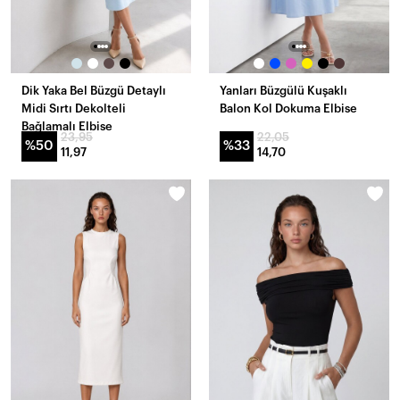
Dik Yaka Bel Büzgü Detaylı
Yanları Büzgülü Kuşaklı
Midi Sırtı Dekolteli
Balon Kol Dokuma Elbise
Bağlamalı Elbise
23,95
22,05
%50
%33
11,97
14,70