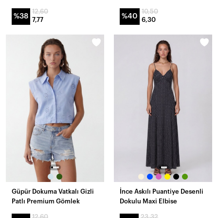
12,60
10,50
%38
%40
7,77
6,30
Güpür Dokuma Vatkalı Gizli
İnce Askılı Puantiye Desenli
Patlı Premium Gömlek
Dokulu Maxi Elbise
12,60
23,32