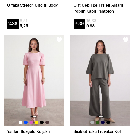
U Yaka Stretch Çıtçıtlı Body
Çift Cepli Beli Pileli Astarlı
Poplin Kapri Pantolon
8,51
16,38
%38
%39
5,25
9,98
Yanları Büzgülü Kuşaklı
Bisiklet Yaka Truvakar Kol