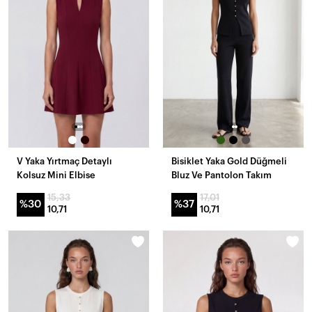
V Yaka Yırtmaç Detaylı
Bisiklet Yaka Gold Düğmeli
Kolsuz Mini Elbise
Bluz Ve Pantolon Takım
15,33
17,01
%30
%37
10,71
10,71