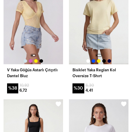
V Yaka Göğüs Astarlı Çıtçıtlı
Bisiklet Yaka Reglan Kol
Dantel Bluz
Oversize T-Shırt
10,92
6,30
%38
%30
6,72
4,41