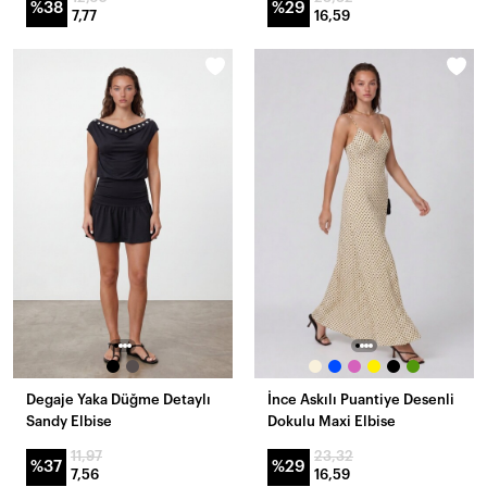
%38
%29
7,77
16,59
Degaje Yaka Düğme Detaylı
İnce Askılı Puantiye Desenli
Sandy Elbise
Dokulu Maxi Elbise
11,97
23,32
%37
%29
7,56
16,59