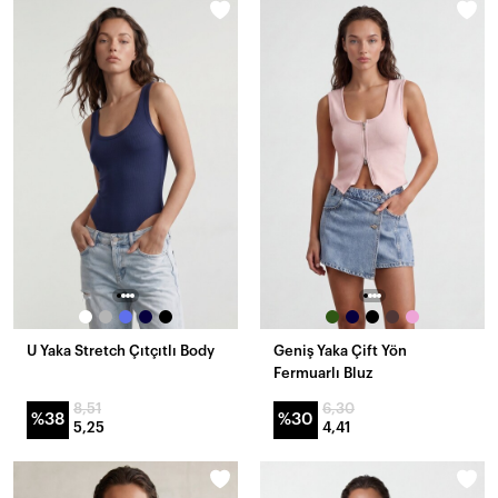
U Yaka Stretch Çıtçıtlı Body
Geniş Yaka Çift Yön
Fermuarlı Bluz
8,51
6,30
%38
%30
5,25
4,41