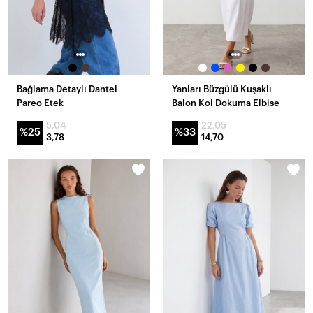
Bağlama Detaylı Dantel
Yanları Büzgülü Kuşaklı
Pareo Etek
Balon Kol Dokuma Elbise
5,04
22,05
%25
%33
3,78
14,70