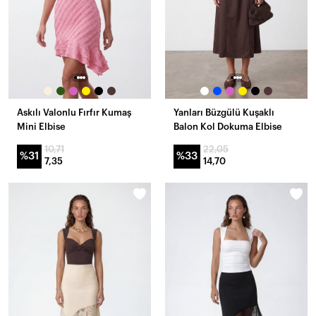
Askılı Valonlu Fırfır Kumaş
Yanları Büzgülü Kuşaklı
Mini Elbise
Balon Kol Dokuma Elbise
10,71
22,05
%31
%33
7,35
14,70