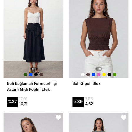
Beli Bağlamalı Fermuarlı İçi
Beli Gipeli Bluz
Astarlı Midi Poplin Etek
17,01
7,56
%37
%39
10,71
4,62