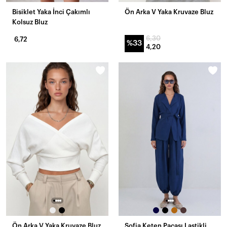
Bisiklet Yaka İnci Çakımlı
Ön Arka V Yaka Kruvaze Bluz
Kolsuz Bluz
6,30
6,72
%33
4,20
Ön Arka V Yaka Kruvaze Bluz
Sofia Keten Paçası Lastikli