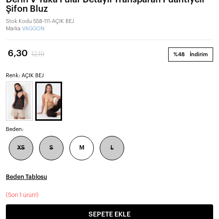
Şifon Bluz
Stok Kodu
558-111-AÇIK BEJ
Marka
VAGGON
6,30
12,19
%48
İndirim
Renk: AÇIK BEJ
Beden:
XS
S
M
L
Beden Tablosu
(
Son 1 ürün!
)
SEPETE EKLE