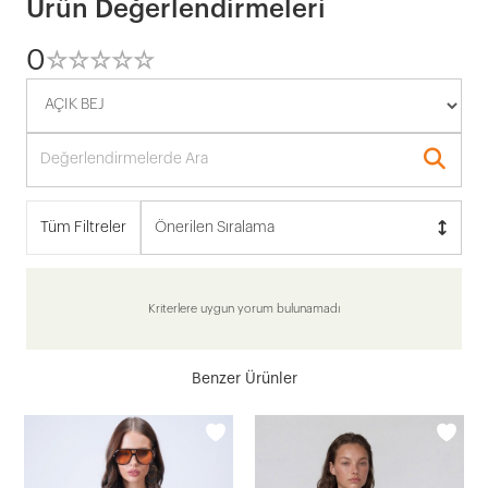
Ürün Değerlendirmeleri
0
☆
★
☆
★
☆
★
☆
★
☆
★
Tüm Filtreler
Önerilen Sıralama
Kriterlere uygun yorum bulunamadı
Benzer Ürünler