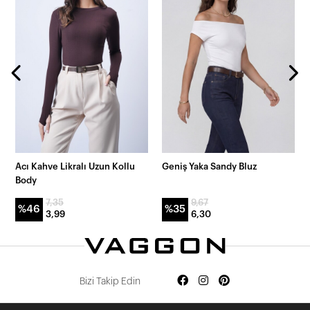
Acı Kahve Likralı Uzun Kollu
Geniş Yaka Sandy Bluz
Body
7,35
9,67
%46
%35
3,99
6,30
Bizi Takip Edin