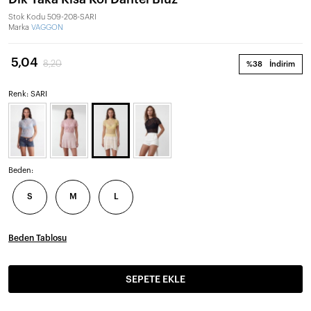
Stok Kodu
509-208-SARI
Marka
VAGGON
5,04
8,20
%38
İndirim
Renk: SARI
Beden:
S
M
L
Beden Tablosu
SEPETE EKLE