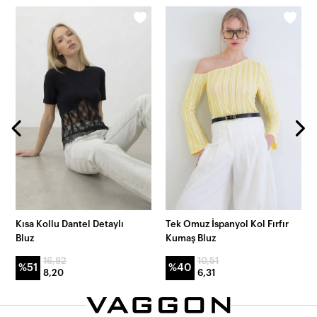
Kısa Kollu Dantel Detaylı
Tek Omuz İspanyol Kol Fırfır
Bluz
Kumaş Bluz
16,82
10,51
%51
%40
8,20
6,31