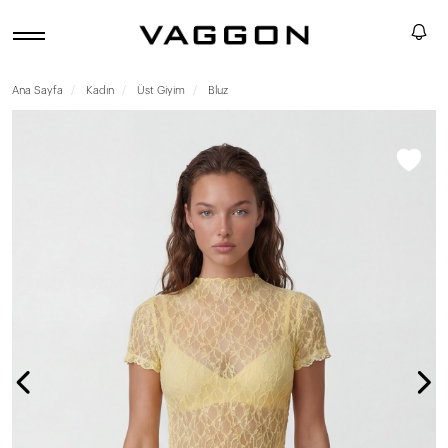
Ana Sayfa
Kadın
Üst Giyim
Bluz