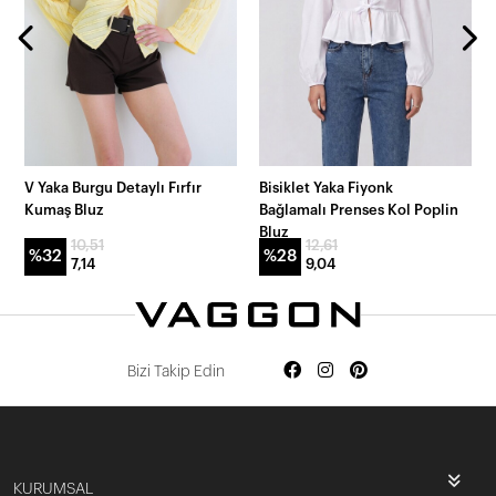
V Yaka Burgu Detaylı Fırfır
Bisiklet Yaka Fiyonk
Kumaş Bluz
Bağlamalı Prenses Kol Poplin
Bluz
10,51
12,61
%32
%28
7,14
9,04
Bizi Takip Edin
KURUMSAL