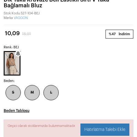
Bağlamalı Bluz
Stok Kodu
527-104-BEJ
Marka
VAGGON
10,09
18,91
%47
İndirim
Renk: BEJ
Beden:
S
M
L
Beden Tablosu
Geçici olarak stoklarımızda bulunmamaktadır.
Hatırlatma Talebi Ekle