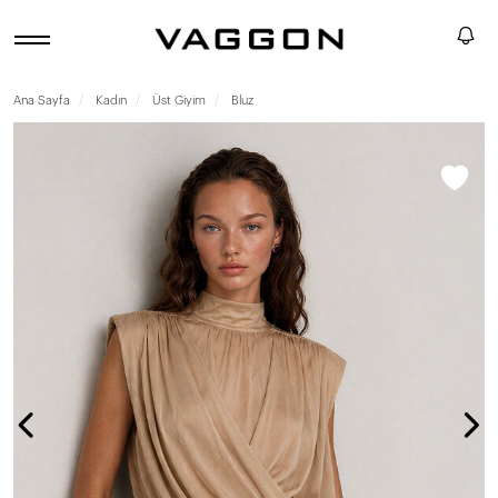
Ana Sayfa
Kadın
Üst Giyim
Bluz