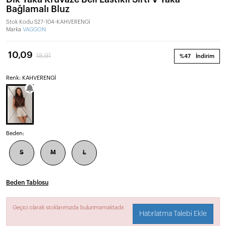
Bağlamalı Bluz
Stok Kodu
527-104-KAHVERENGİ
Marka
VAGGON
10,09
18,91
%47
İndirim
Renk: KAHVERENGİ
Beden:
S
M
L
Beden Tablosu
Geçici olarak stoklarımızda bulunmamaktadır.
Hatırlatma Talebi Ekle