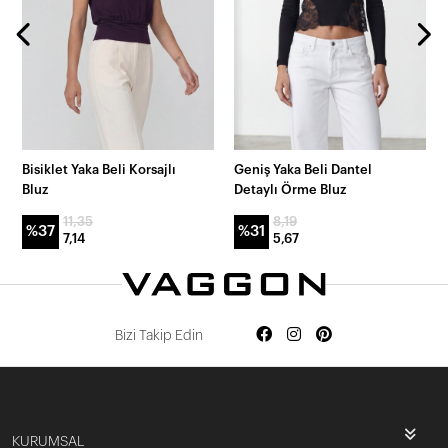
Bisiklet Yaka Beli Korsajlı
Geniş Yaka Beli Dantel
Bluz
Detaylı Örme Bluz
11,35
8,19
%37
%31
7,14
5,67
Bizi Takip Edin
KURUMSAL