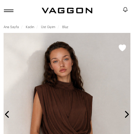
Ana Sayfa
Kadın
Üst Giyim
Bluz