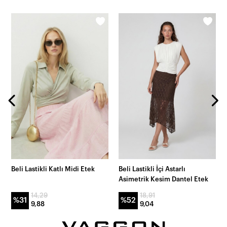
Beli Lastikli Katlı Midi Etek
Beli Lastikli İçi Astarlı
Asimetrik Kesim Dantel Etek
14,29
18,91
%31
%52
9,88
9,04