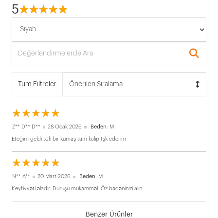
5
☆
★
☆
★
☆
★
☆
★
☆
★
Tüm Filtreler
Önerilen Sıralama
☆
★
☆
★
☆
★
☆
★
☆
★
Z** D** D**
28 Ocak 2026
Beden
: M
Eteğim geldi tok bir kumaş tam kalıp tşk ederim
☆
★
☆
★
☆
★
☆
★
☆
★
N** A**
20 Mart 2026
Beden
: M
Keyfiyyəti əladır. Duruşu mükəmməl. Öz bədəninizi alın
Benzer Ürünler