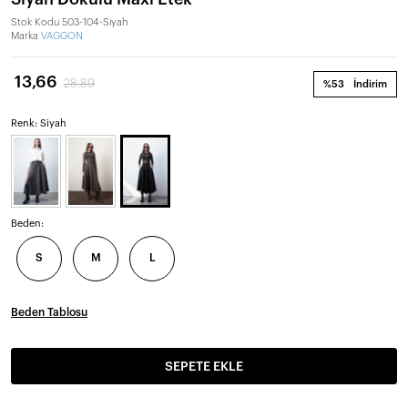
Stok Kodu
503-104-Siyah
Marka
VAGGON
13,66
28,89
%53
İndirim
Renk: Siyah
Beden:
S
M
L
Beden Tablosu
SEPETE EKLE