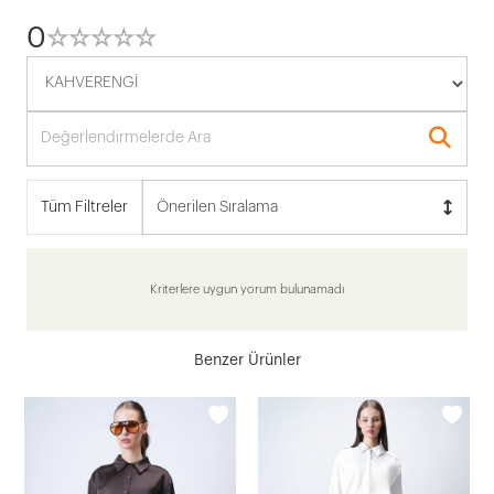
0
☆
★
☆
★
☆
★
☆
★
☆
★
Tüm Filtreler
Önerilen Sıralama
Kriterlere uygun yorum bulunamadı
Benzer Ürünler