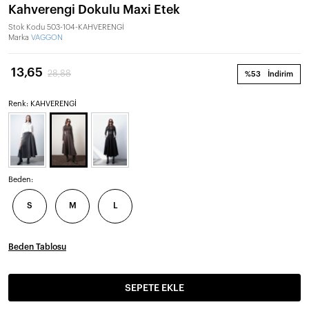
Kahverengi Dokulu Maxi Etek
Stok Kodu
503-104-KAHVERENGİ
Marka
VAGGON
13,65
28,88
%53
İndirim
Renk: KAHVERENGİ
Beden:
S
M
L
Beden Tablosu
SEPETE EKLE