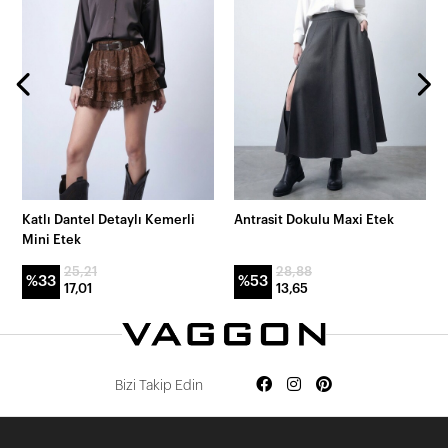
Katlı Dantel Detaylı Kemerli
Antrasit Dokulu Maxi Etek
Mini Etek
25,21
28,88
%33
%53
17,01
13,65
Bizi Takip Edin