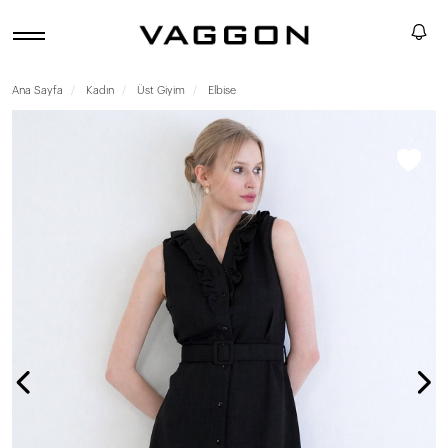
Ana Sayfa
Kadın
Üst Giyim
Elbise