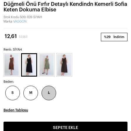
Düğmeli Önü Fırfır Detaylı Kendindn Kemerli Sofia
Keten Dokuma Elbise
Stok Kodu
509-109-SİYAH
Marka
VAGGON
12,61
17,87
%29
İndirim
Renk: SİYAH
Beden:
S
M
L
Beden Tablosu
SEPETE EKLE