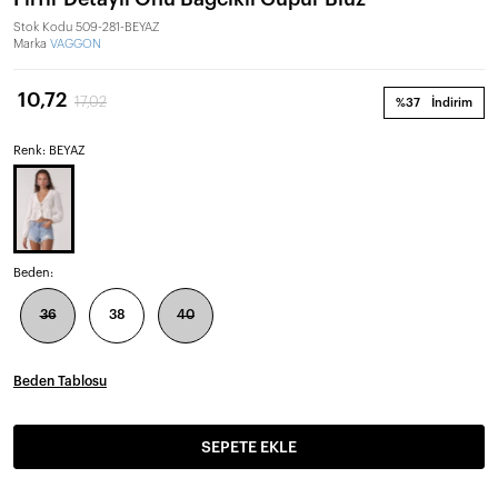
Stok Kodu
509-281-BEYAZ
Marka
VAGGON
10,72
17,02
%37
İndirim
Renk: BEYAZ
Beden:
36
38
40
Beden Tablosu
SEPETE EKLE