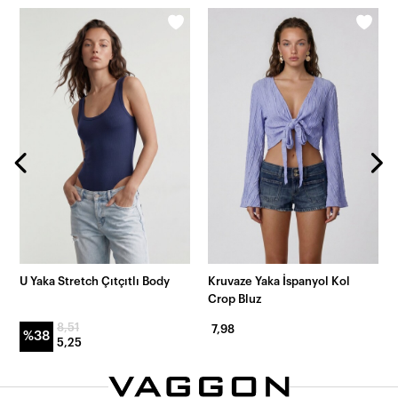
U Yaka Stretch Çıtçıtlı Body
Kruvaze Yaka İspanyol Kol
Crop Bluz
8,51
7,98
%38
5,25