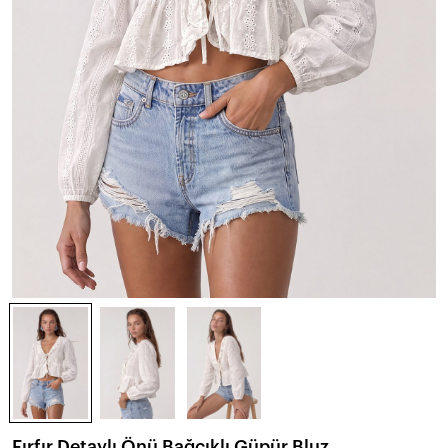
Fırfır Detaylı Önü Bağcıklı Güpür Bluz