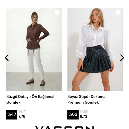
Büzgü Detaylı Ön Bağlamalı
Beyaz Güpür Dokuma
Gömlek
Premıum Gömlek
14,71
17,66
%47
%62
7,78
6,73