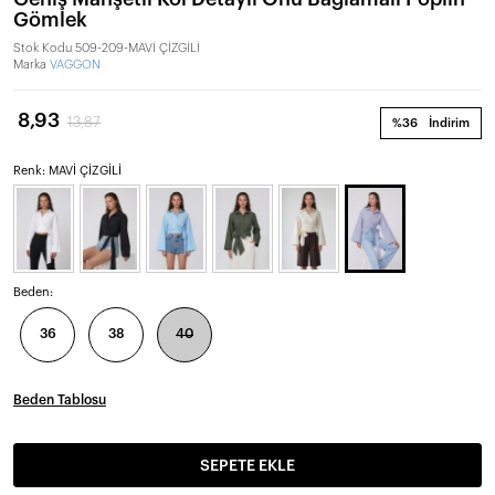
Gömlek
Stok Kodu
509-209-MAVİ ÇİZGİLİ
Marka
VAGGON
8,93
13,87
%36
İndirim
Renk: MAVİ ÇİZGİLİ
Beden:
36
38
40
Beden Tablosu
SEPETE EKLE