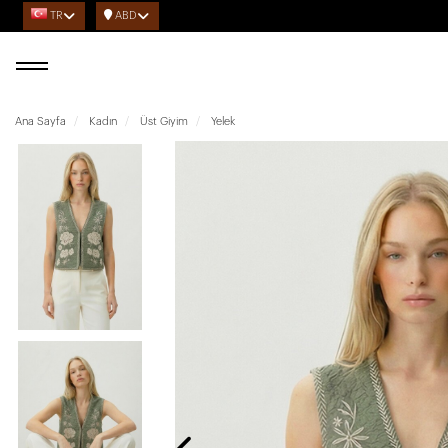
TR
ABD
Ana Sayfa
Kadın
Üst Giyim
Yelek