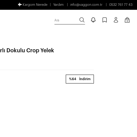
Kargom Nerede
Yardım
info@vaggon.com.tr
0532 761 77 43
Ara
0
rlı Dokulu Crop Yelek
%64
İndirim