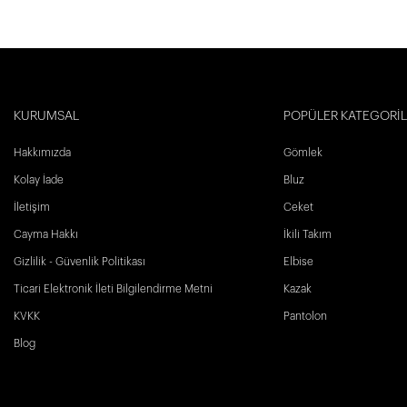
KURUMSAL
POPÜLER KATEGORİ
Hakkımızda
Gömlek
Kolay İade
Bluz
İletişim
Ceket
Cayma Hakkı
İkili Takım
Gizlilik - Güvenlik Politikası
Elbise
Ticari Elektronik İleti Bilgilendirme Metni
Kazak
KVKK
Pantolon
Blog