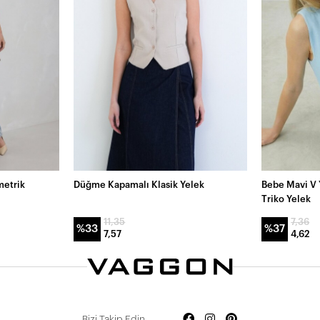
metrik
Düğme Kapamalı Klasik Yelek
Bebe Mavi V 
Triko Yelek
11,35
7,36
%33
%37
7,57
4,62
Bizi Takip Edin