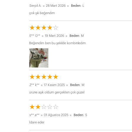
Serpil A.
28 Mart 2026
Beden
: L
çok şık beğendim
☆
★
☆
★
☆
★
☆
★
☆
★
E** G**
19 Mart 2026
Beden
: M
Beğendim ben bu şekilde kombinledim
☆
★
☆
★
☆
★
☆
★
☆
★
Z** k**
17 Kasım 2025
Beden
: M
ürüne aşık oldum gerçekten çok güzel
☆
★
☆
★
☆
★
☆
★
☆
★
s** a**
01 Ağustos 2025
Beden
: S
İdare eder