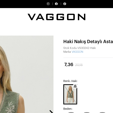
Haki Nakış Detaylı Asta
Stok Kodu
VS00242-Haki
Marka
VAGGON
7,36
20,18
Renk: Haki
Beden: