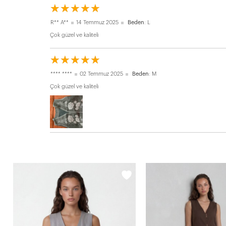
☆
★
☆
★
☆
★
☆
★
☆
★
R** A**
14 Temmuz 2025
Beden
: L
Çok güzel ve kaliteli
☆
★
☆
★
☆
★
☆
★
☆
★
**** ****
02 Temmuz 2025
Beden
: M
Çok güzel ve kaliteli