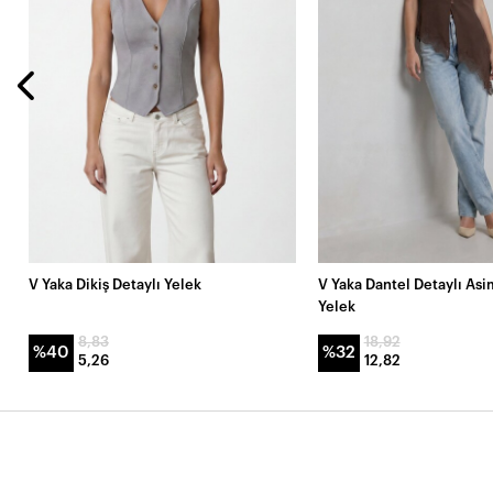
V Yaka Dikiş Detaylı Yelek
V Yaka Dantel Detaylı Asi
Yelek
8,83
18,92
%40
%32
5,26
12,82