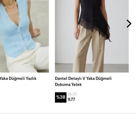
Yaka Düğmeli Yazlık
Dantel Detaylı V Yaka Düğmeli
Dokuma Yelek
15,77
%38
9,77