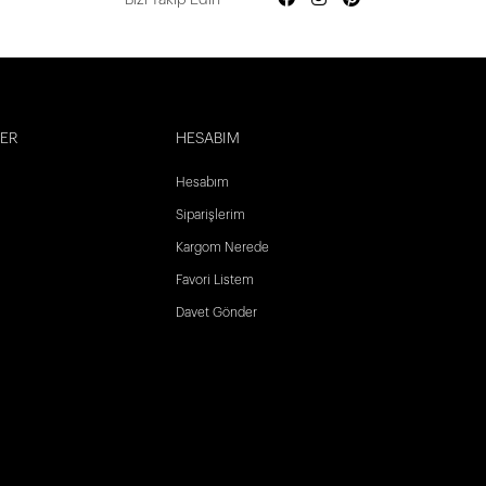
LER
HESABIM
Hesabım
Siparişlerim
Kargom Nerede
Favori Listem
Davet Gönder