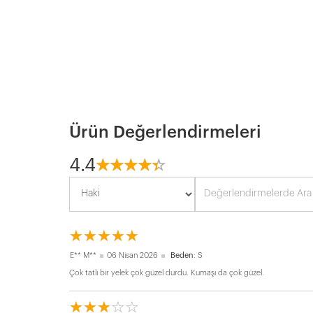
Ürün Değerlendirmeleri
4.4
☆
★
☆
★
☆
★
☆
★
☆
★
☆
★
☆
★
☆
★
☆
★
☆
★
E** M**
06 Nisan 2026
Beden
: S
Çok tatlı bir yelek çok güzel durdu. Kumaşı da çok güzel.
☆
★
☆
★
☆
★
☆
★
☆
★